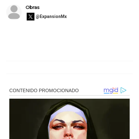
Obras
@ExpansionMx