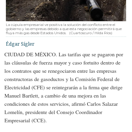
La cúpula empresarial ve positiva la solución del conflicto entre el
gobierno y las empresas debido a que esta negociación permitirá que
fluya más gas desde Estados Unidos.
(Cuartoscuro / Hilda Ríos)
Édgar Sígler
CIUDAD DE MÉXICO. Las tarifas que se pagaron por
las cláusulas de fuerza mayor y caso fortuito dentro de
los contratos que se renegociaron entre las empresas
constructoras de gasoductos y la Comisión Federal de
Electricidad (CFE) se reintegrarán a la firma que dirige
Manuel Bartlett, a cambio de una mejora en las
condiciones de estos servicios, afirmó Carlos Salazar
Lomelín, presidente del Consejo Coordinador
Empresarial (CCE).