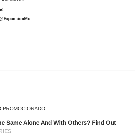
as
@ExpansionMx