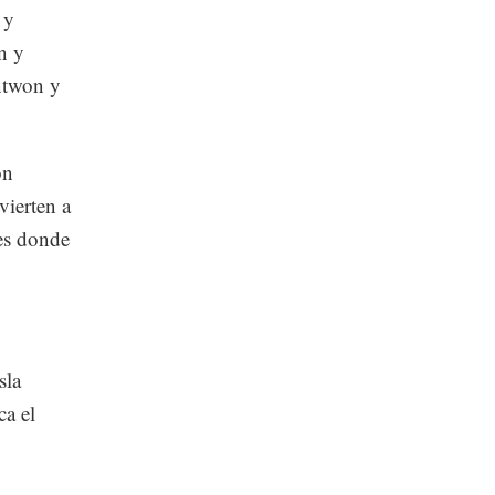
 y
n y
ntwon y
ón
vierten a
des donde
sla
ca el