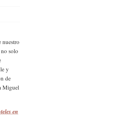
e nuestro
 no solo
e
le y
ón de
a Miguel
teles en