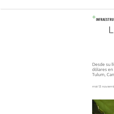
INFRAESTR
L
Desde su l
dólares en 
Tulum, Can
mié 13 noviem