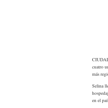
CIUDAD 
cuatro u
más regi
Selina l
hospedaj
en el paí