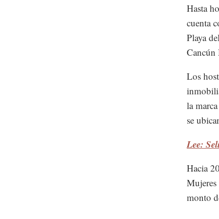
Hasta ho
cuenta c
Playa de
Cancún 
Los host
inmobili
la marca
se ubica
Lee: Sel
Hacia 20
Mujeres 
monto de