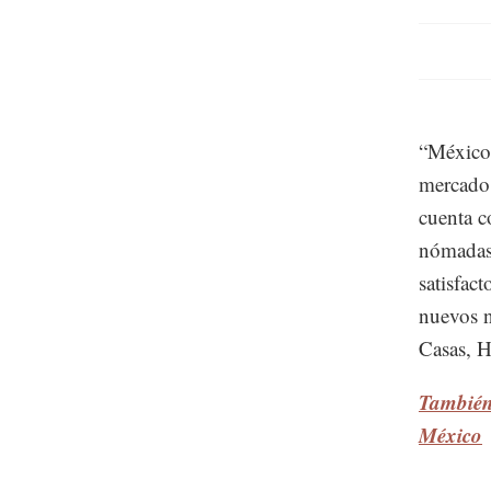
“México 
mercado;
cuenta c
nómadas 
satisfact
nuevos n
Casas, H
También 
México