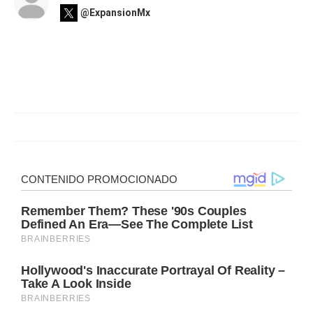
@ExpansionMx