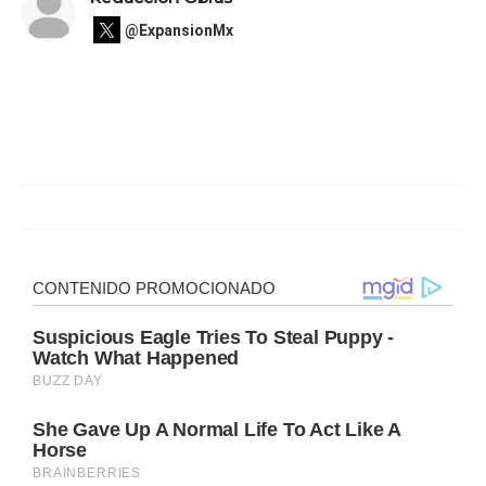
@ExpansionMx