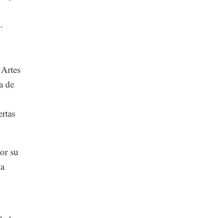
.
 Artes
a de
ertas
or su
la