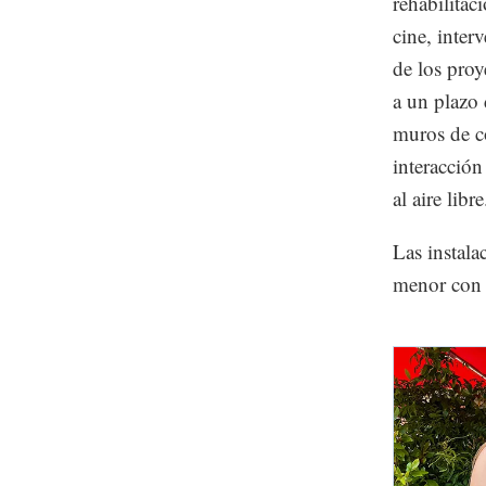
rehabilitac
cine, inte
de los proy
a un plazo 
muros de co
interacción
al aire libre
Las instala
menor con 