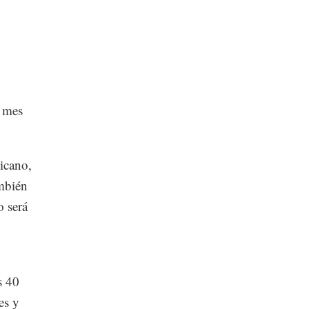
l mes
icano,
ambién
o será
s 40
es y