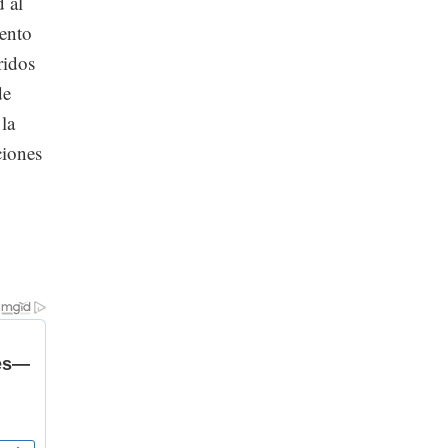
d al
iento
ridos
de
 la
ciones