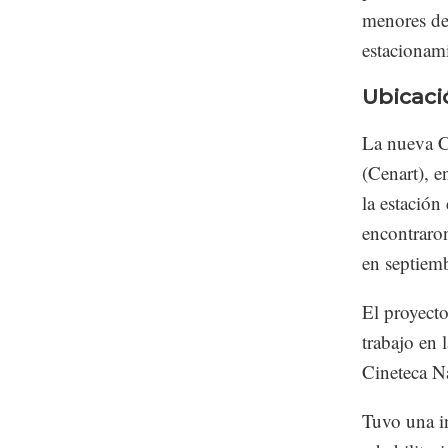
menores de 
estacionam
Ubicaci
La nueva Ci
(Cenart), 
la estació
encontraron
en septiemb
El proyecto
trabajo en 
Cineteca N
Tuvo una i