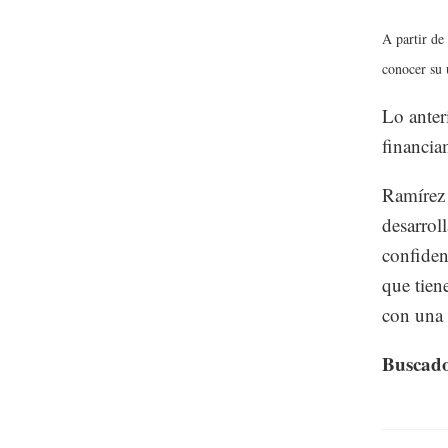
A partir de 
conocer su u
Lo anter
financia
Ramírez 
desarrol
confidenc
que tien
con una 
Buscado