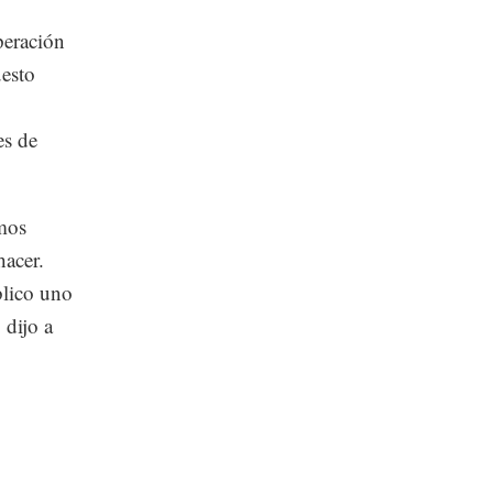
peración
uesto
es de
amos
acer.
blico uno
 dijo a