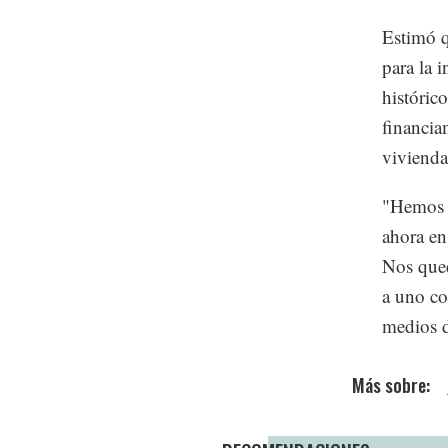
Estimó q
para la 
históric
financia
vivienda
"Hemos d
ahora en
Nos qued
a uno co
medios 