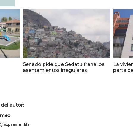
Senado pide que Sedatu frene los
La vivie
asentamientos irregulares
parte de
del autor:
imex
@ExpansionMx