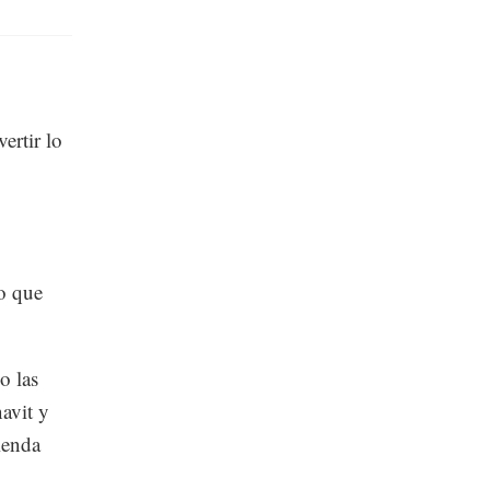
ertir lo
lo que
o las
avit y
ienda