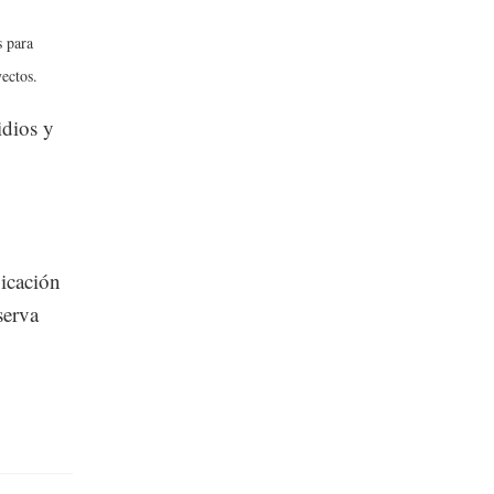
s para
yectos.
idios y
bicación
serva