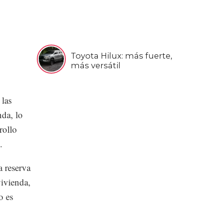
Toyota Hilux: más fuerte,
más versátil
 las
nda, lo
rollo
.
a reserva
vivienda,
o es