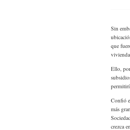
Sin emba
ubicació
que fuer
vivienda
Ello, po
subsidio
permitir
Confió e
más gran
Sociedad
crezca e