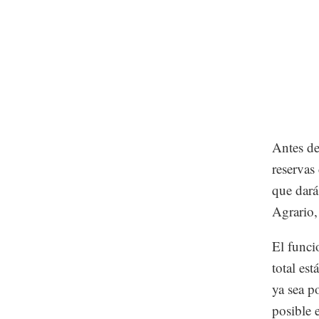
Antes de
reservas 
que dará
Agrario,
El funci
total es
ya sea p
posible e