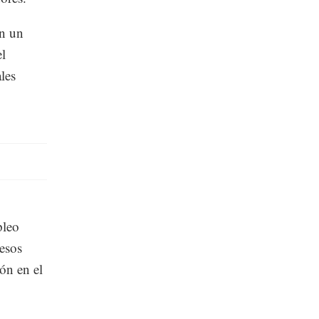
on un
el
les
pleo
esos
ón en el