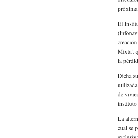
próximas
El Insti
(Infonav
creación
Mixta', 
la pérdid
Dicha su
utilizad
de vivie
institut
La altern
cual se 
exclusiv