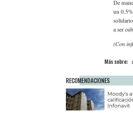
De maner
un 0.5% 
solidari
a ser cu
(Con in
RECOMENDACIONES
Moody's a
calificació
Infonavit