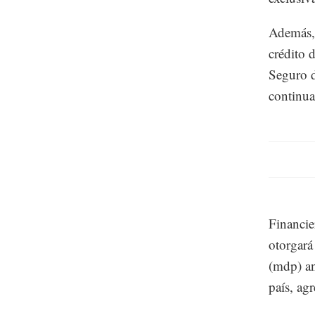
Además, 
crédito 
Seguro d
continua
Financie
otorgará
(mdp) an
país, ag