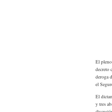
El pleno
decreto 
deroga d
el Segu
El dicta
y tres a
discusió