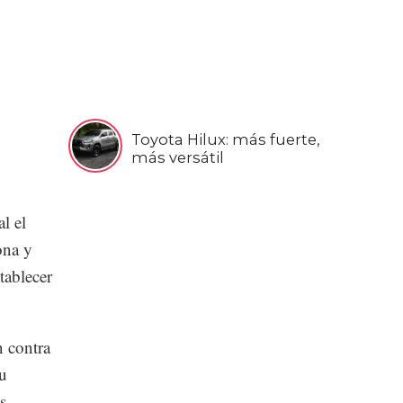
Toyota Hilux: más fuerte,
más versátil
l el
ona y
tablecer
n contra
su
s