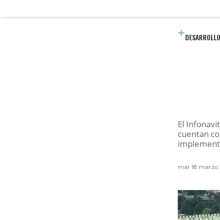
DESARROLLO
El Infonav
cuentan con
implement
mar 18 marzo 