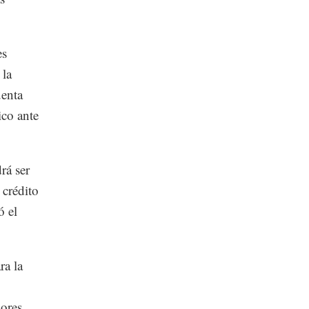
es
 la
uenta
ico ante
rá ser
 crédito
ó el
ra la
ores.