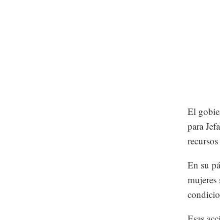
El gobie
para Jef
recursos
En su pá
mujeres 
condicio
Esas acc