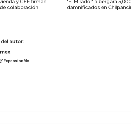
ivienda y CFE firman
'El Mirador' albergará 5,00
de colaboración
damnificados en Chilpanc
del autor:
imex
@ExpansionMx