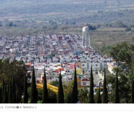
to:
Cortes�a Sedatu
)