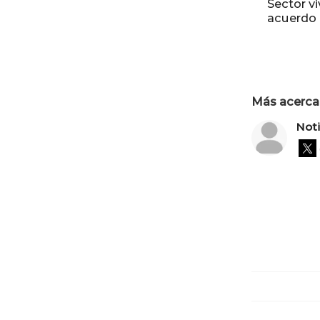
Sector v
acuerdo 
Más acerca 
Not