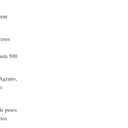
eran
resos
asta 500
 Agrario,
n
de pesos
rios