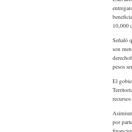
entregaro
benefici
10,000 c
Señaló q
son meno
derechoh
pesos se
El gobie
Territor
recursos
Asimismo
por part
financier