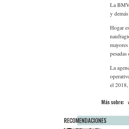
La BMV d
y demás 
Hogar es
naufragio
mayores 
pesadas 
La agenc
operativ
el 2018,
RECOMENDACIONES