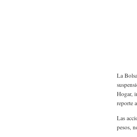
La Bolsa
suspensi
Hogar, i
reporte 
Las acci
pesos, n