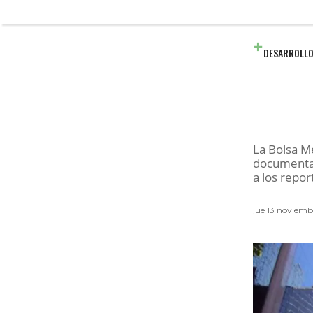
DESARROLLO
La Bolsa M
documentac
a los repor
jue 13 noviemb