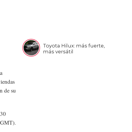
Toyota Hilux: más fuerte,
más versátil
la
viendas
n de su
.30
8 GMT).