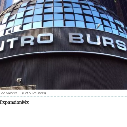
 de Valores
-
(Foto:
Reuters
)
ExpansionMx