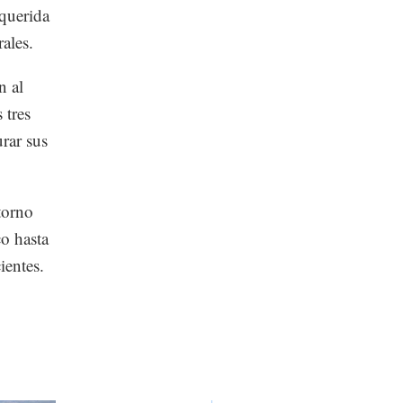
querida
ales.
n al
 tres
rar sus
torno
co hasta
ientes.