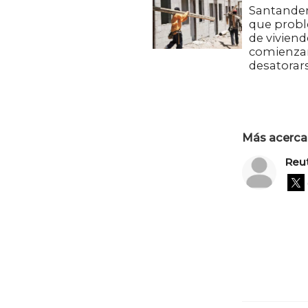
Santander
que prob
de viviend
comienza
desatorar
Más acerca 
Reu