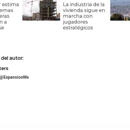
 estima
La industria de la
lemas
vivienda sigue en
eras
marcha con
n a
jugadores
se
estratégicos
del autor:
ters
@ExpansionMx