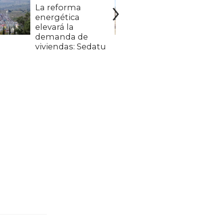
La reforma
Construi
energética
propio 
elevará la
demanda de
viviendas: Sedatu