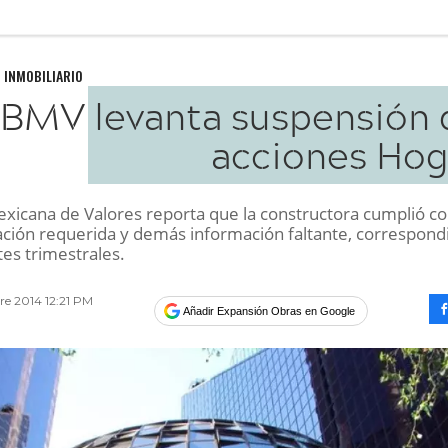
 INMOBILIARIO
BMV levanta suspensión 
acciones Hog
exicana de Valores reporta que la constructora cumplió co
ión requerida y demás información faltante, correspond
tes trimestrales.
re 2014 12:21 PM
Añadir Expansión Obras en Google