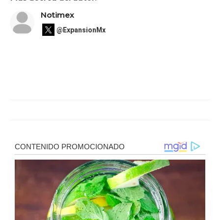
Notimex
@ExpansionMx