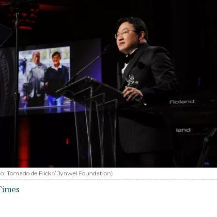
to:
Tomado de Flickr/ Jynwel Foundation
)
Times