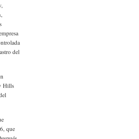
w,
n,
s
 empresa
ontrolada
astro del
ón
 Hills
del
ue
76, que
Después,