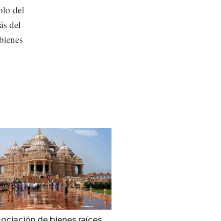
olo del
ás del
bienes
ociación de bienes raíces