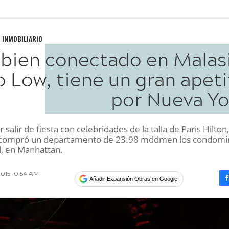
 INMOBILIARIO
 bien conectado en Malasi
o Low, tiene un gran apet
por Nueva Yo
salir de fiesta con celebridades de la talla de Paris Hilton,
o compró un departamento de 23.98 mddmen los condomi
l, en Manhattan.
 2015 10:54 AM
Añadir Expansión Obras en Google