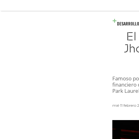
DESARROLLO
El
Jh
Famoso por 
financier
Park Laure
mié 11 febrero