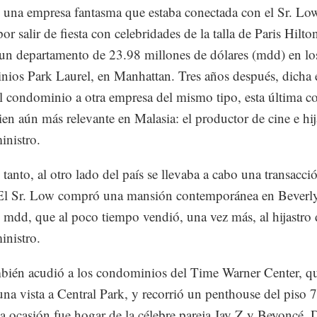
 una empresa fantasma que estaba conectada con el Sr. Lo
r salir de fiesta con celebridades de la talla de Paris Hilto
n departamento de 23.98 millones de dólares (mdd) en lo
ios Park Laurel, en Manhattan. Tres años después, dicha
l condominio a otra empresa del mismo tipo, esta última c
ien aún más relevante en Malasia: el productor de cine e hij
inistro.
 tanto, al otro lado del país se llevaba a cabo una transacci
 El Sr. Low compró una mansión contemporánea en Beverly
 mdd, que al poco tiempo vendió, una vez más, al hijastro 
inistro.
ién acudió a los condominios del Time Warner Center, q
una vista a Central Park, y recorrió un penthouse del piso 
a ocasión fue hogar de la célebre pareja Jay Z y Beyoncé. 