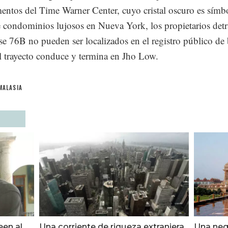
entos del Time Warner Center, cuyo cristal oscuro es símb
 condominios lujosos en Nueva York, los propietarios detr
e 76B no pueden ser localizados en el registro público de 
El trayecto conduce y termina en Jho Low.
MALASIA
een al
Una corriente de riqueza extranjera
Una neg