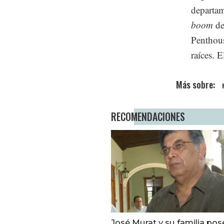
departam
boom
de
Penthous
raíces. 
RECOMENDACIONES
José Murat y su familia pos