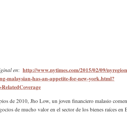
http://www.nytimes.com/2015/02/09/nyregion
iginal en
:
ng-malaysian-has-an-appetite-for-new-york.html?
=RelatedCoverage
pios de 2010, Jho Low, un joven financiero malasio comen
gocios de mucho valor en el sector de los bienes raíces en 