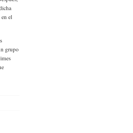
dicha
 en el
s
un grupo
Times
ue