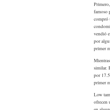
Primero,
famoso po
compró u
condomin
vendió e
por algu
primer m
Mientras
similar.
por 17.5
primer m
Low tamb
ofrecen 
en algun