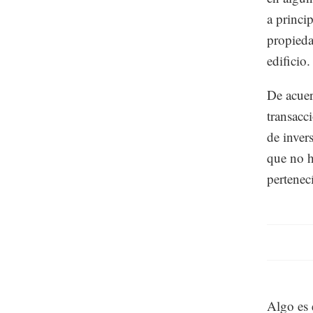
a princi
propieda
edificio.
De acuer
transacc
de inver
que no h
pertenec
Algo es e