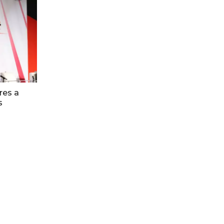
res a
s