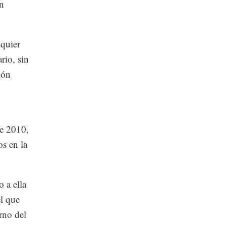
un
lquier
rio, sin
ión
de 2010,
os en la
 a ella
el que
rno del