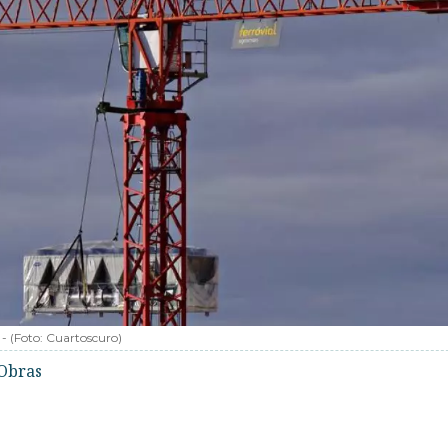
-
(Foto:
Cuartoscuro
)
Obras