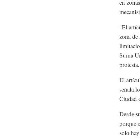
en zonas
mecanism
"El artí
zona de 
limitaci
Suma Urb
protesta
El artíc
señala l
Ciudad 
Desde su
porque e
solo hay