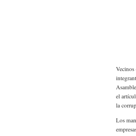
Vecinos 
integrant
Asamblea
el artíc
la corru
Los mani
empresas