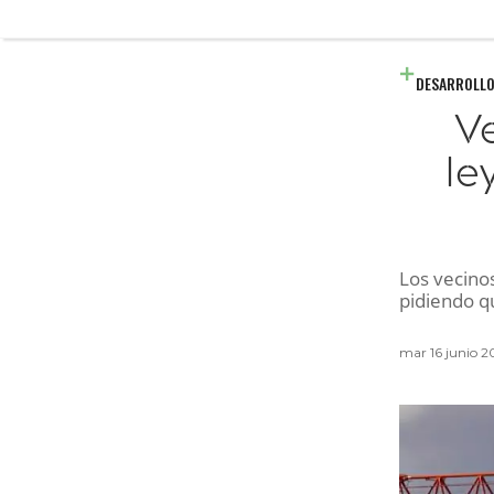
DESARROLLO
V
le
Los vecinos
pidiendo qu
mar 16 junio 