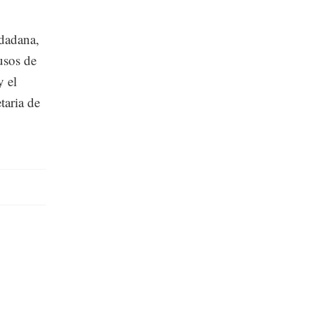
udadana,
usos de
y el
taria de