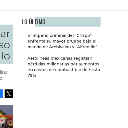
LO ÚLTIMO
ar
El imperio criminal del “Chapo”
so
enfrenta su mayor prueba bajo el
mando de Archivaldo y “Alfredillo”
lo
Aerolíneas mexicanas registran
pérdidas millonarias por aumentos
en costos de combustible de hasta
lina
79%
o.
Facebook
Tweet