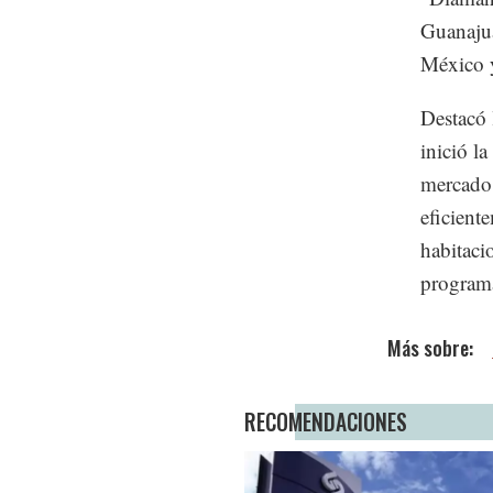
Guanajua
México y
Destacó 
inició l
mercado,
eficient
habitaci
programa
RECOMENDACIONES