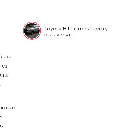
Toyota Hilux: más fuerte,
más versátil
ó sus
n en
como
n
ue esto
el
os