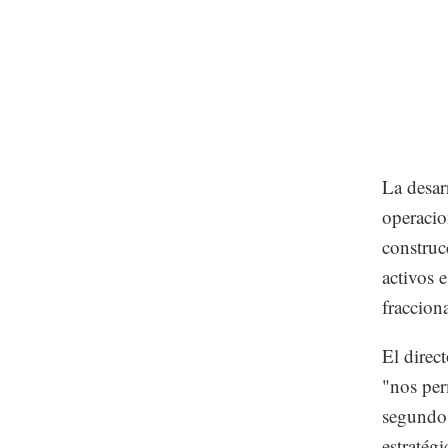
La desar
operacio
construc
activos 
fraccion
El direc
"nos per
segundo 
estratégi