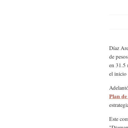
Díaz Are
de pesos
en 31.5 
el inicio
Adelantó
Plan de
estrateg
Este com
"Diamant