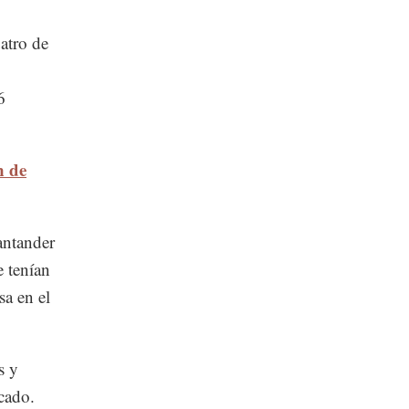
uatro de
6
n de
antander
 tenían
sa en el
s y
cado.