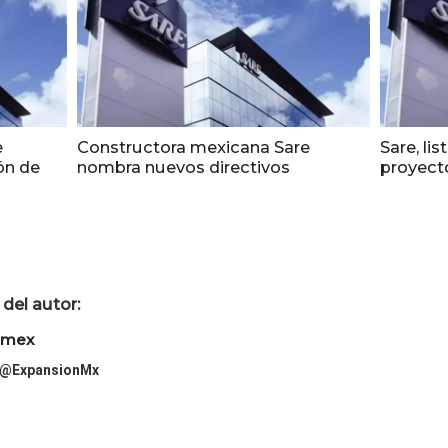
e
Constructora mexicana Sare
Sare, lis
ón de
nombra nuevos directivos
proyect
del autor:
imex
@ExpansionMx