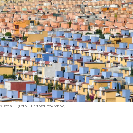
s_social
-
(Foto:
Cuartoscuro/Archivo
)