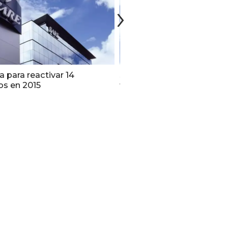
ta para reactivar 14
Sare concluye su reestruc
os en 2015
financiera