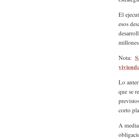
El ejecu
esos desa
desarrol
millones
S
Nota:
vivien
Lo anter
que se r
previsto
corto pl
A mediad
obligaci