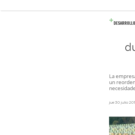
DESARROLLO
d
La empresa
un reorden
necesidade
jue 30 julio 20