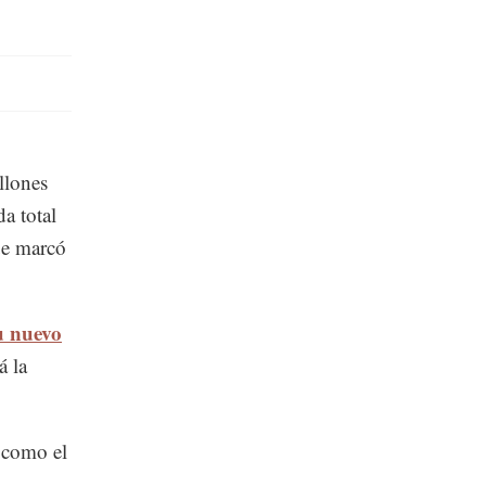
llones
a total
ue marcó
u nuevo
á la
 como el