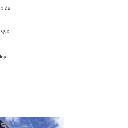
do de
o que
lejo