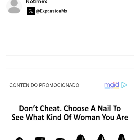
Notimex
@ExpansionMx