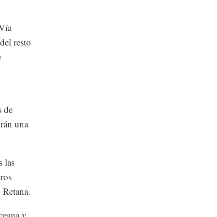
 Vía
del resto
e
s de
irán una
 las
tros
o Retana.
Oceana y