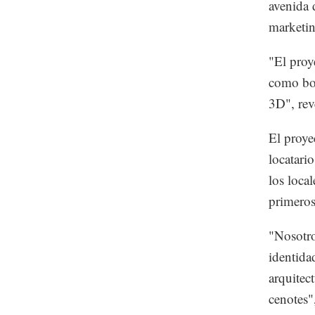
avenida 
marketi
"El proye
como bot
3D", reve
El proye
locatario
los loca
primeros
"Nosotro
identida
arquitect
cenotes"