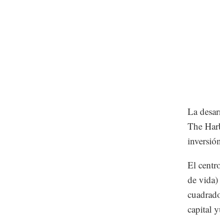
La desar
The Harb
inversió
El centr
de vida)
cuadrado
capital 