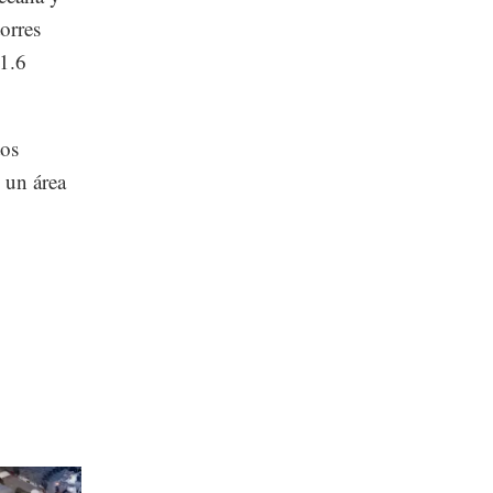
orres
 1.6
tos
 un área