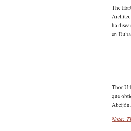
The Harb
Architec
ha disea
en Dubai
Thor Urb
que obti
Abeijón.
Nota: T