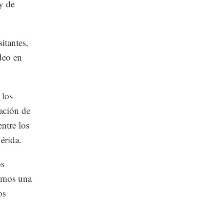
y de
itantes,
deo en
 los
zación de
entre los
érida.
os
damos una
os