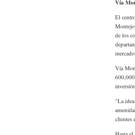
Vía Mo
El centr
Montejo,
de los c
departam
mercadot
Vía Mont
600,000 
inversió
"La idea
amenidad
clientes
Hasta el