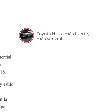
Toyota Hilux: más fuerte,
más versátil
ercial
a
018.
 estilo
n la
ipal