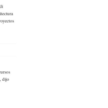
di
itectura
royectos
cursos
 dijo