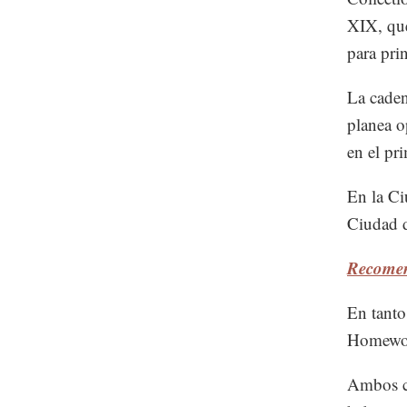
XIX, que
para pri
La caden
planea o
en el pr
En la Ci
Ciudad d
Recomen
En tanto
Homewood
Ambos co