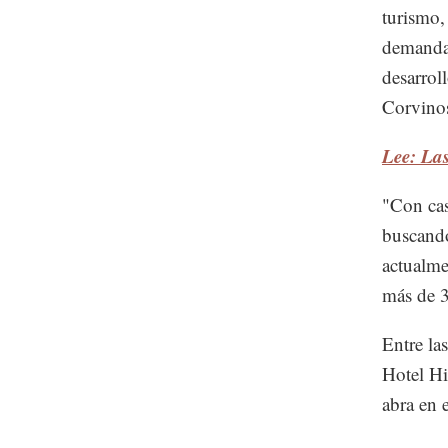
turismo, 
demanda 
desarrol
Corvino
Lee: La
"Con cas
buscando
actualme
más de 3
Entre la
Hotel Hi
abra en 