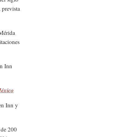
 prevista
 Mérida
itaciones
en Inn
México
en Inn y
 de 200