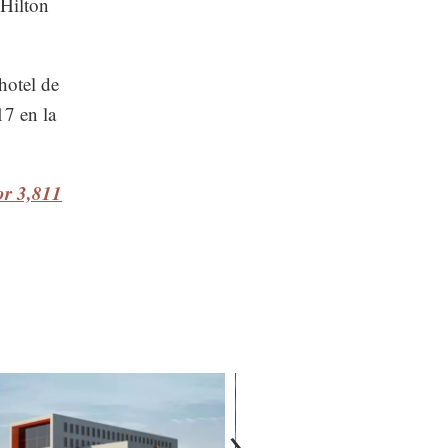
 Hilton
hotel de
17 en la
r 3,811