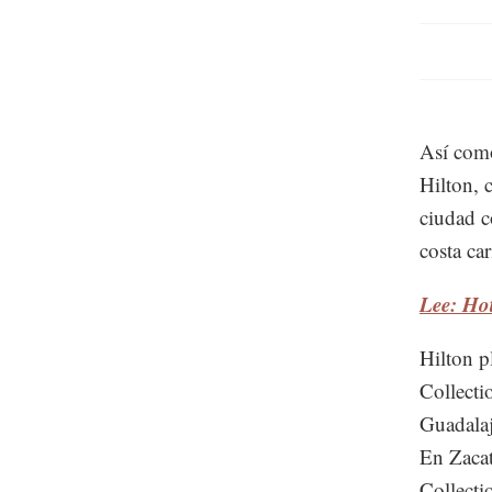
Así como
Hilton, 
ciudad c
costa ca
Lee: Ho
Hilton p
Collecti
Guadalaj
En Zacat
Collecti