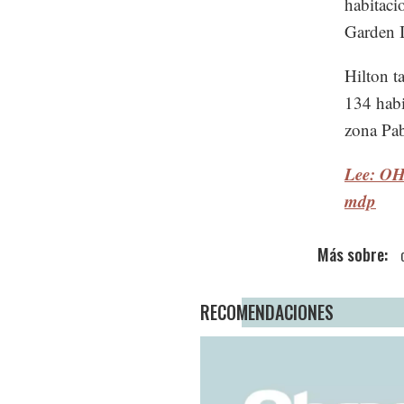
habitaci
Garden I
Hilton t
134 habi
zona Pa
Lee: OH
mdp
RECOMENDACIONES