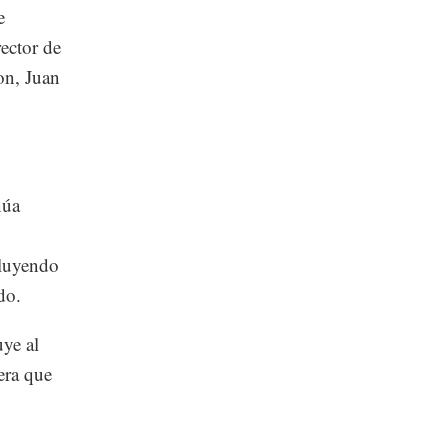
e
rector de
on, Juan
núa
cluyendo
do.
uye al
era que