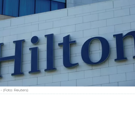
-
(Foto:
Reuters
)