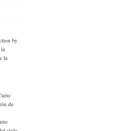
ction by
 la
e la
Curio
zón de
urio
el siglo