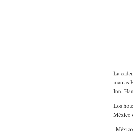
La caden
marcas H
Inn, Ha
Los hote
México q
"México 