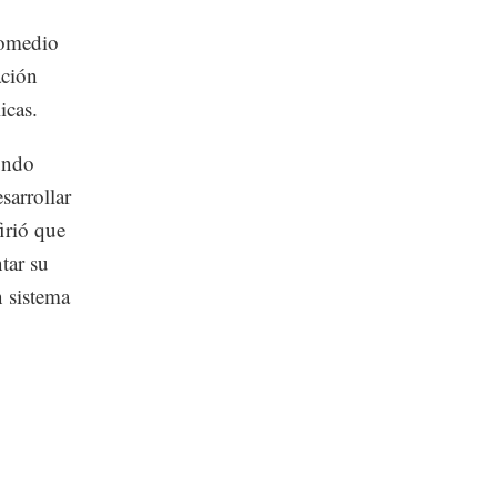
romedio
ación
icas.
undo
sarrollar
firió que
tar su
n sistema