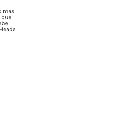
l
o más
 que
ebe
 Meade