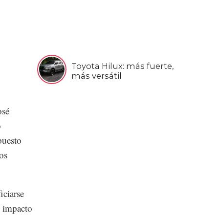
Toyota Hilux: más fuerte,
más versátil
osé
o
puesto
os
iciarse
n impacto