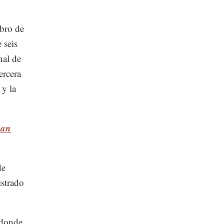
bro de
 seis
nal de
ercera
y la
man
de
istrado
 donde