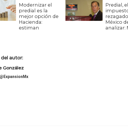
Modernizar el
Predial, e
predial es la
impuest
mejor opción de
rezagado
Hacienda:
México d
estiman
analizar:
del autor:
e González
@ExpansionMx