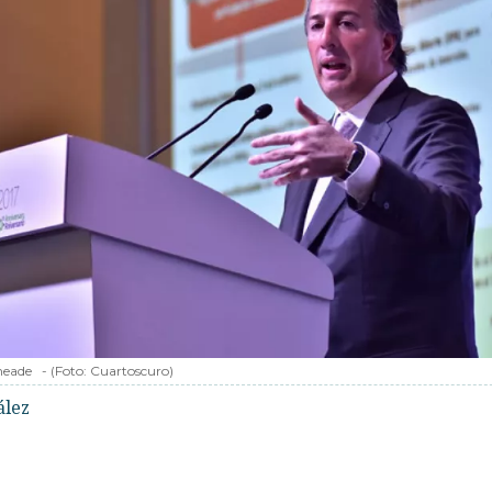
meade
-
(Foto:
Cuartoscuro
)
ález