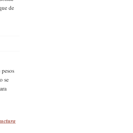
que de
 pesos
o se
ara
ructura