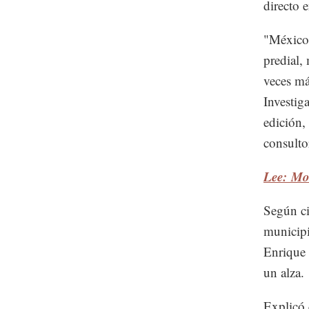
directo 
"México 
predial,
veces má
Investiga
edición,
consult
Lee: Mod
Según ci
municipi
Enrique 
un alza.
Explicó 