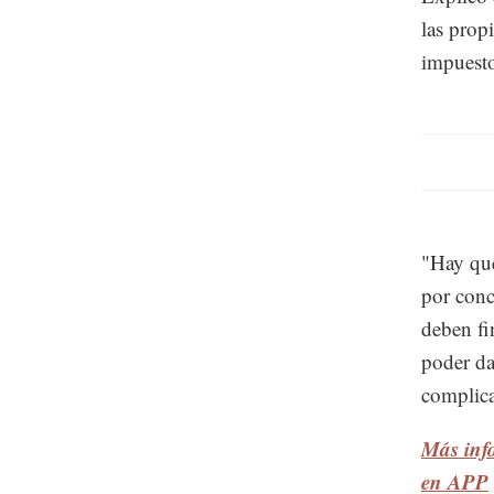
las prop
impuesto
"Hay que
por conc
deben fi
poder da
complic
Más info
en APP