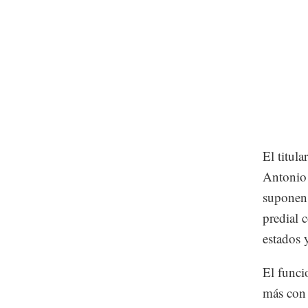
El titul
Antonio 
suponen 
predial 
estados 
El funci
más con 