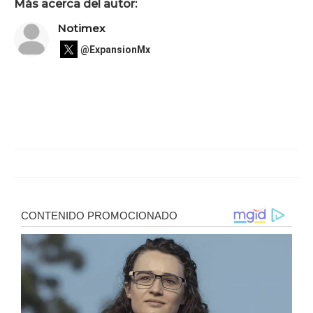
Más acerca del autor:
Notimex
@ExpansionMx