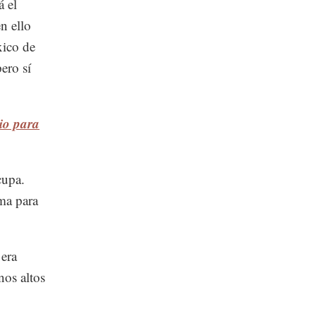
á el
n ello
xico de
ero sí
io para
cupa.
rma para
 era
nos altos