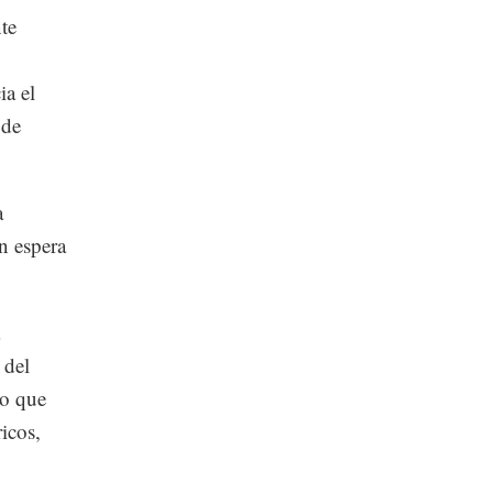
te
ia el
 de
a
n espera
 del
ho que
icos,