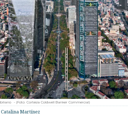
iliario
-
(Foto:
Cortesía Coldwell Banker Commercial
)
 Catalina Martínez