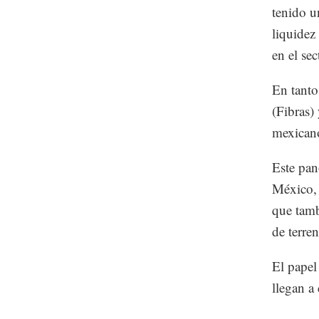
tenido u
liquidez
en el sec
En tanto
(Fibras)
mexicano
Este pan
México, 
que tamb
de terre
El papel
llegan a 