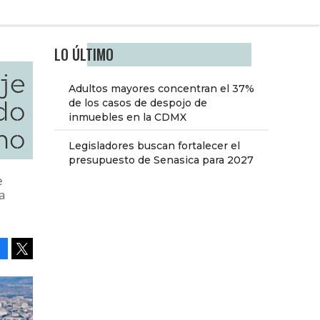
LO ÚLTIMO
aje
Adultos mayores concentran el 37%
do
de los casos de despojo de
inmuebles en la CDMX
no
Legisladores buscan fortalecer el
presupuesto de Senasica para 2027
e
a
Facebook
Tweet