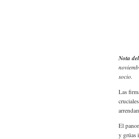
Nota del
noviembr
socio.
Las firm
cruciale
arrendam
El panor
y grúas 