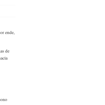
por ende,
mas de
hacia
cono