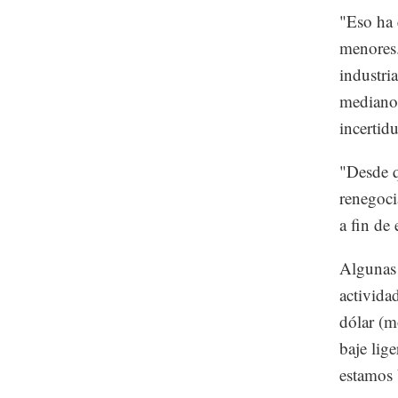
"Eso ha 
menores.
industri
mediano 
incertid
"Desde q
renegoci
a fin de
Algunas 
actividad
dólar (m
baje lig
estamos 