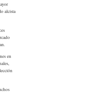
mayor
o alcista
ces
ercado
an.
ones en
nales,
lección
uchos