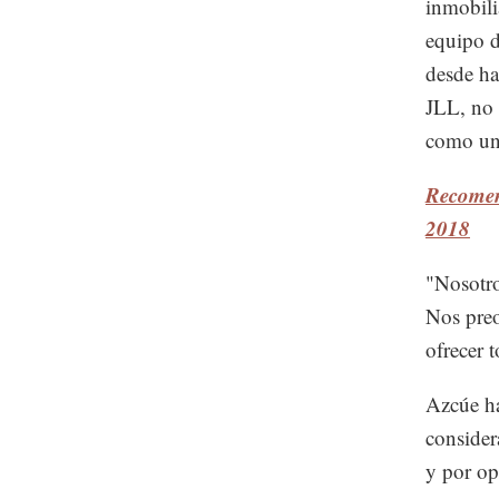
inmobili
equipo d
desde ha
JLL, no 
como uno
Recomen
2018
"Nosotro
Nos preo
ofrecer 
Azcúe ha
consider
y por op