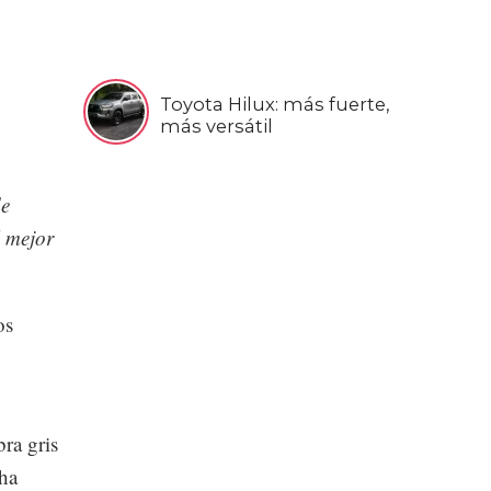
Toyota Hilux: más fuerte,
más versátil
de
l mejor
os
ra gris
 ha