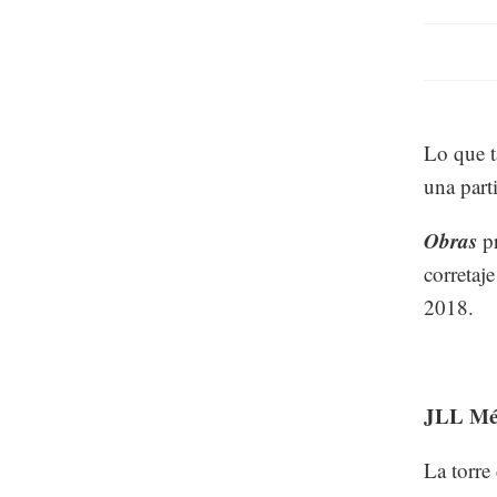
Lo que t
una part
Obras
pr
corretaj
2018.
JLL Mé
La torr