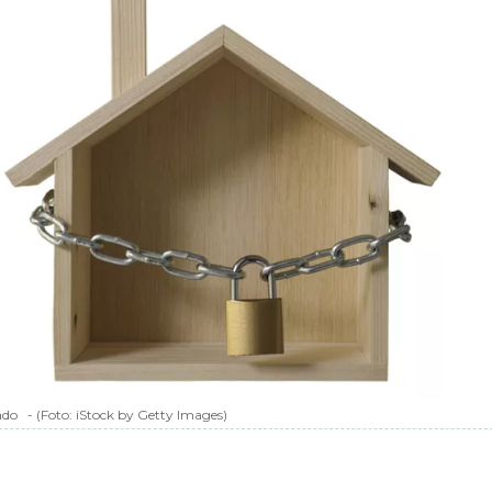
ado
-
(Foto:
iStock by Getty Images
)