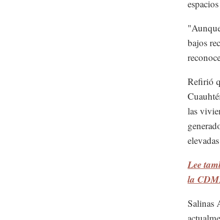
espacios
"Aunque 
bajos rec
reconoce
Refirió 
Cuauhtém
las vivi
generado
elevadas
Lee tamb
la CDM
Salinas 
actualme