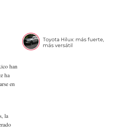
Toyota Hilux: más fuerte,
más versátil
xico han
ez ha
arse en
, la
erado