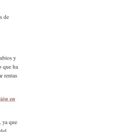
s de
mbios y
o que ha
r rentas
ción en
, ya que
del