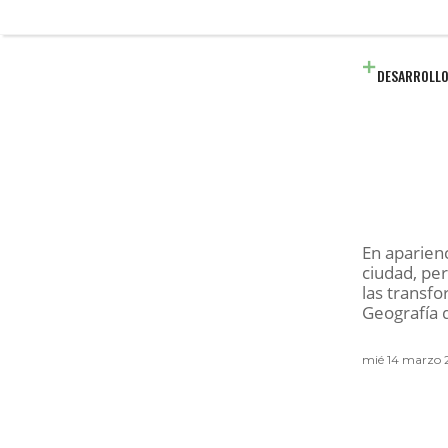
DESARROLLO
En aparienc
ciudad, per
las transfo
Geografía 
mié 14 marzo 