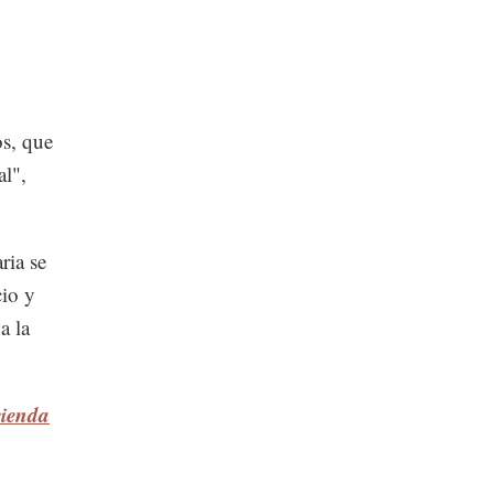
os, que
al",
ria se
cio y
a la
vienda