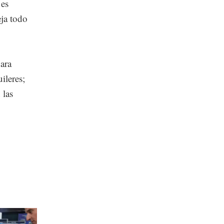
 es
eja todo
ara
ileres;
 las