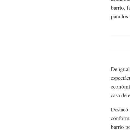
barrio, 
para los
De igual
espectác
económic
casa de 
Destacó 
conforma
barrio p