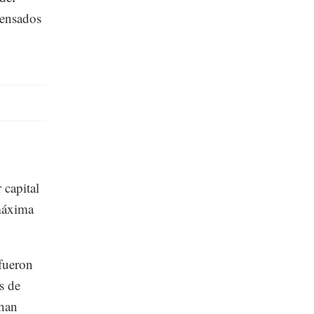
pensados
 capital
máxima
fueron
s de
 han