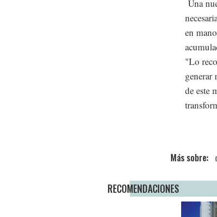
Una nuev
necesari
en manos
acumulac
"Lo reco
generar 
de este 
transfor
RECOMENDACIONES