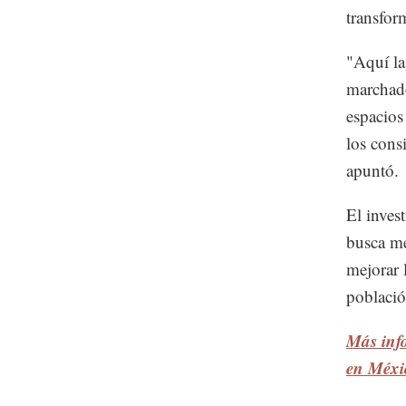
transfor
"Aquí la
marchado
espacios
los cons
apuntó.
El inves
busca me
mejorar l
població
Más info
en Méxi