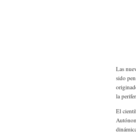
Las nuev
sido pen
originad
la perife
El cient
Autónom
dinámica