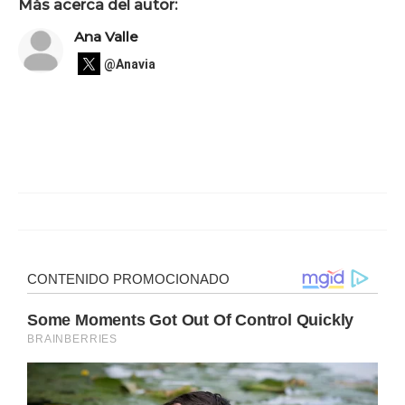
Más acerca del autor:
Ana Valle
@Anavia