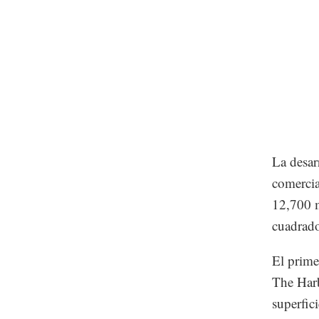
La desar
comercia
12,700 m
cuadrado
El prime
The Harb
superfic