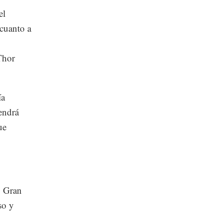
el
 cuanto a
Thor
ía
endrá
ue
o Gran
so y