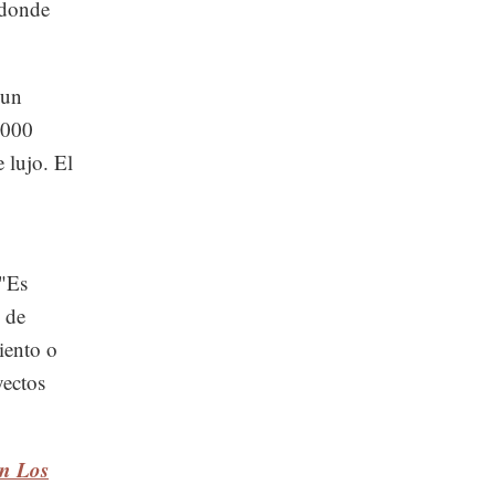
 donde
 un
,000
 lujo. El
 "Es
 de
iento o
yectos
en Los