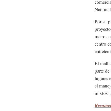
comercia
National
Por su p
proyecto
metros c
centro c
entreten
El mall 
parte de
lugares 
el manej
mixtos"
Recomen