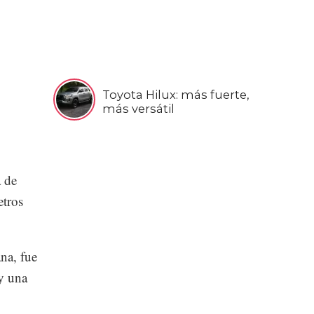
Toyota Hilux: más fuerte,
más versátil
a de
etros
ana, fue
y una