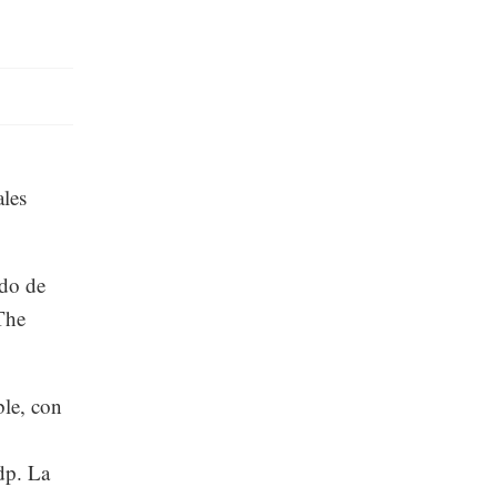
ales
ado de
The
le, con
dp. La