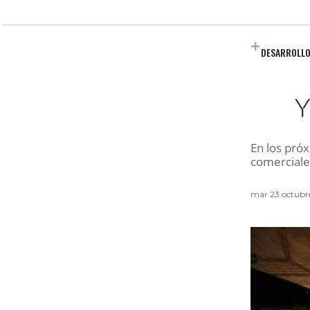
DESARROLLO
Y
En los próx
comerciales
mar 23 octubr