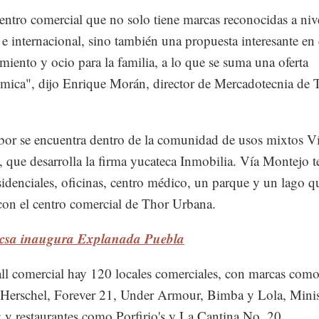
entro comercial que no solo tiene marcas reconocidas a niv
 e internacional, sino también una propuesta interesante en
imiento y ocio para la familia, a lo que se suma una oferta
mica", dijo Enrique Morán, director de Mercadotecnia de 
or se encuentra dentro de la comunidad de usos mixtos V
 que desarrolla la firma yucateca Inmobilia. Vía Montejo t
esidenciales, oficinas, centro médico, un parque y un lago q
con el centro comercial de Thor Urbana.
icsa inaugura Explanada Puebla
ll comercial hay 120 locales comerciales, con marcas com
Herschel, Forever 21, Under Armour, Bimba y Lola, Mini
 y restaurantes como Porfirio's y La Cantina No. 20.