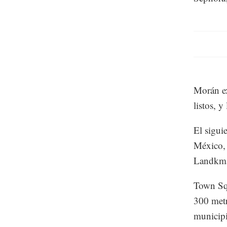
Morán ex
listos, y
El sigui
México, 
Landkmar
Town Squ
300 metr
municipi