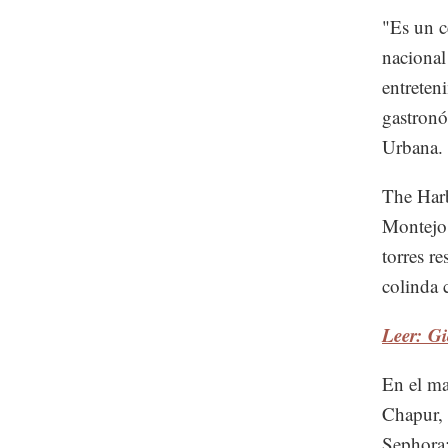
"Es un c
nacional
entreten
gastronó
Urbana.
The Harb
Montejo,
torres r
colinda 
Leer: G
En el ma
Chapur, 
Sephora;