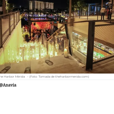
he Harbor Mérida
-
(Foto:
Tomada de theharbormerida.com
)
@Anavia