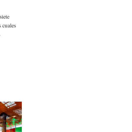
siete
s cuales
s