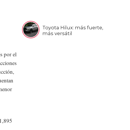
Toyota Hilux: más fuerte,
más versátil
 por el
acciones
ucción,
cuentan
 menor
 1,895