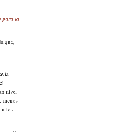
o para la
la que,
avía
el
un nivel
 de menos
ar los