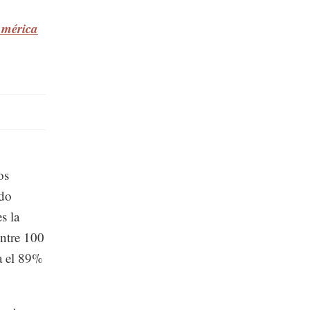
América
os
ado
s la
entre 100
a el 89%