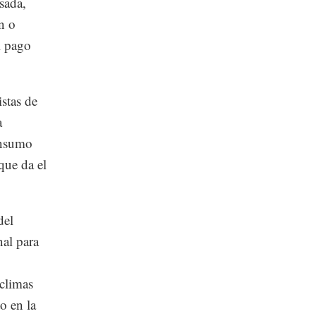
sada,
n o
l pago
stas de
a
onsumo
que da el
del
nal para
 climas
o en la