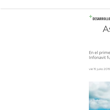
DESARROLLO
A
En el prim
Infonavit 
vie 19 julio 20