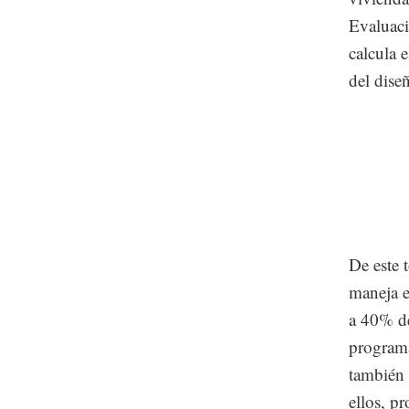
Evaluaci
calcula e
del diseñ
De este 
maneja e
a 40% de
program
también 
ellos, p