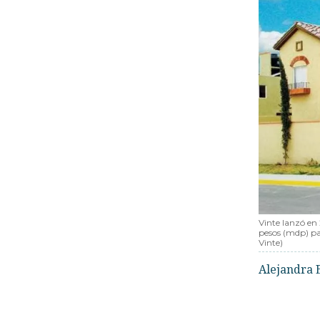
Vinte lanzó en
pesos (mdp) par
Vinte)
Alejandra 