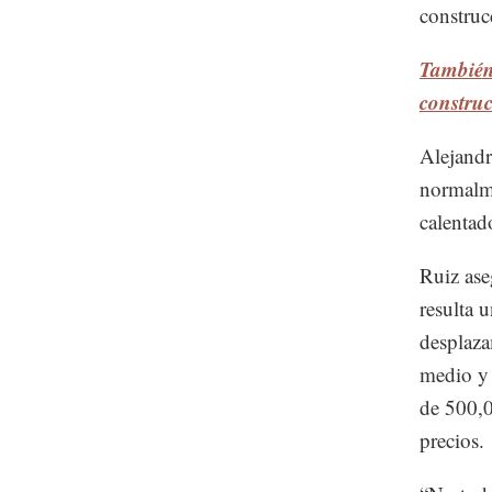
construc
También 
constru
Alejandr
normalme
calentad
Ruiz ase
resulta 
desplaza
medio y 
de 500,0
precios.