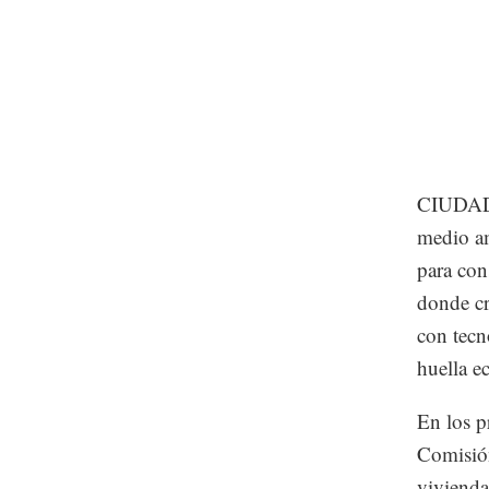
CIUDAD 
medio am
para con
donde cr
con tecn
huella e
En los p
Comisión
vivienda