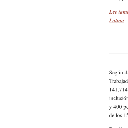
Lee tamb
Latina
Según da
Trabajad
141,714 
inclusió
y 400 pe
de los 1