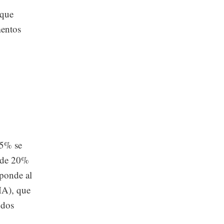
 que
mentos
35% se
n de 20%
sponde al
MA), que
odos