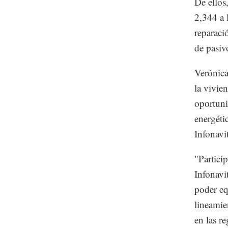
De ellos
2,344 a 
reparaci
de pasiv
Verónica
la vivie
oportuni
energéti
Infonavi
"Partici
Infonavi
poder eq
lineamie
en las r