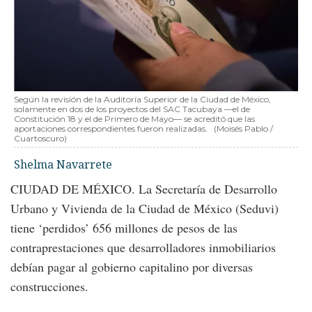
Según la revisión de la Auditoría Superior de la Ciudad de México,
solamente en dos de los proyectos del SAC Tacubaya —el de
Constitución 18 y el de Primero de Mayo— se acreditó que las
aportaciones correspondientes fueron realizadas.
(Moisés Pablo /
Cuartoscuro)
Shelma Navarrete
CIUDAD DE MÉXICO. La Secretaría de Desarrollo
Urbano y Vivienda de la Ciudad de México (Seduvi)
tiene ‘perdidos’ 656 millones de pesos de las
contraprestaciones que desarrolladores inmobiliarios
debían pagar al gobierno capitalino por diversas
construcciones.