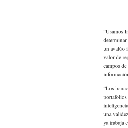
“Usamos Int
determinar 
un avalúo i
valor de re
campos de i
información
“Los bancos
portafolios
inteligenci
una valide
ya trabaja 