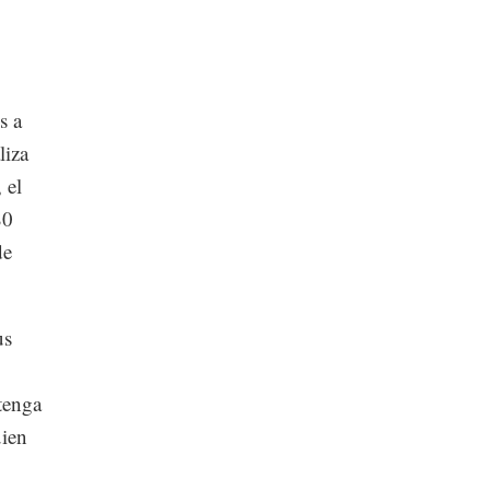
s a
liza
 el
80
de
us
 tenga
uien