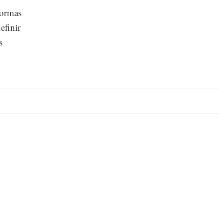
formas
efinir
s