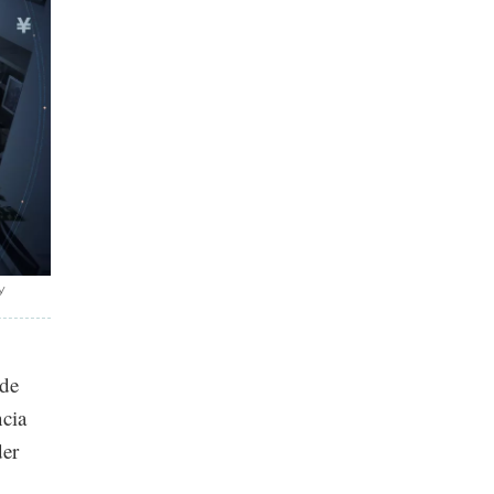
y
 de
ncia
der