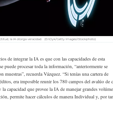
titud, la IA otorga veracidad.
(EnDyk/Getty Images/iStockphoto)
ios de integrar la IA es que con las capacidades de esta
se puede procesar toda la información, “anteriormente se
on muestras”, recuerda Vázquez. “Si tenías una cartera de
ditos, era imposible reunir los 780 campos del avalúo de 
oy la capacidad que provee la IA de manejar grandes volúm
ión, permite hacer cálculos de manera Individual y, por ta