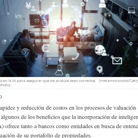
izan la IA para asegurar que los avalúos sean correctos.
(metamorworks/Gett
photo)
o
rapidez y reducción de costos en los procesos de valuación
 algunos de los beneficios que la incorporación de intelige
(IA) ofrece tanto a bancos como entidades en busca de enten
tuación de su portafolio de propiedades.