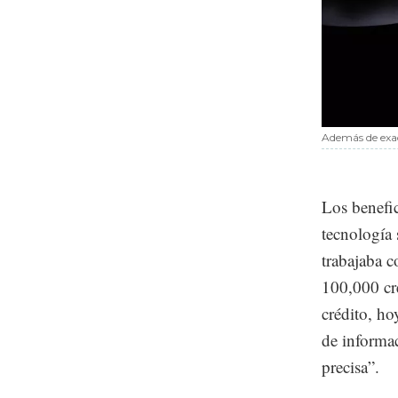
Además de exac
Los benefic
tecnología 
trabajaba c
100,000 cré
crédito, h
de informac
precisa”.