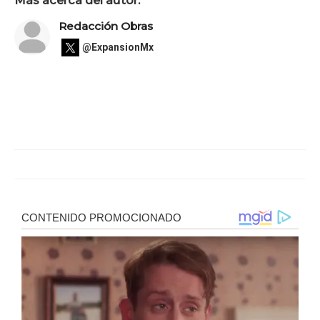
Más acerca del autor:
Redacción Obras
@ExpansionMx