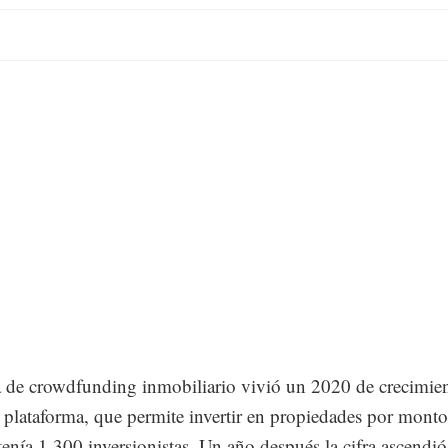
 de crowdfunding inmobiliario vivió un 2020 de crecimien
 plataforma, que permite invertir en propiedades por monto
enía 1,300 inversionistas. Un año después la cifra ascendió