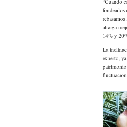
“Cuando ce
fondeados 
rebasamos 
atraiga mej
14% y 20% 
La inclinac
experto, y
patrimonio.
fluctuacion