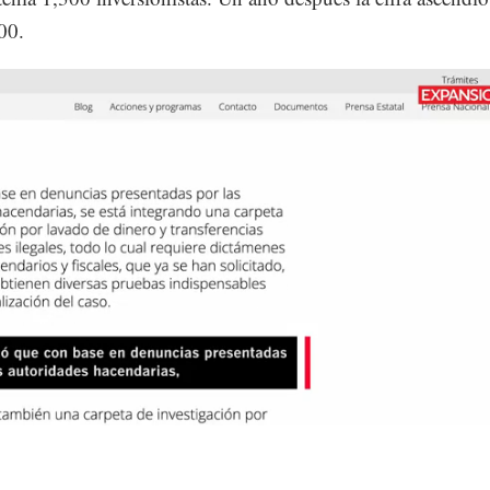
00.
Loaded
:
69.79%