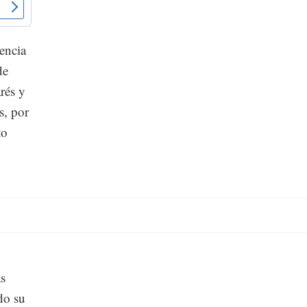
encia
de
rés y
s, por
to
as
do su