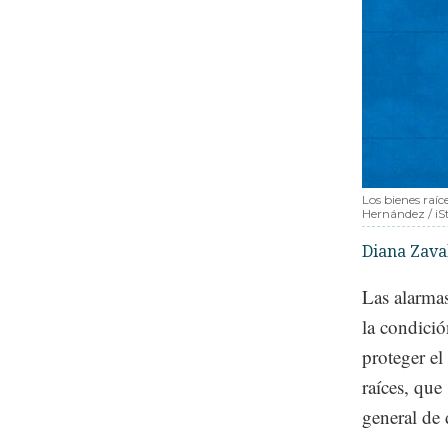
Los bienes raíc
Hernández / iS
Diana Zava
Las alarmas
la condició
proteger el
raíces, que
general de