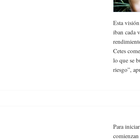
Esta visión
iban cada v
rendimient
Cetes comen
lo que se b
riesgo”, ap
Para inicia
comienzan 