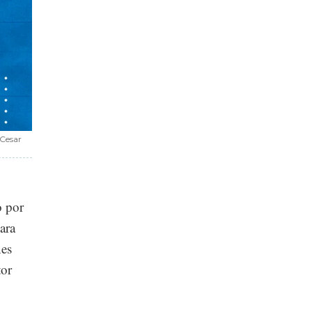
 Cesar
o por
ara
nes
tor