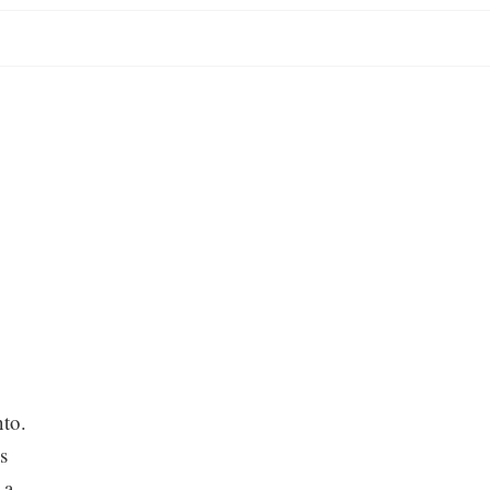
to.
s
 a