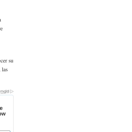
a
re
cer su
 las