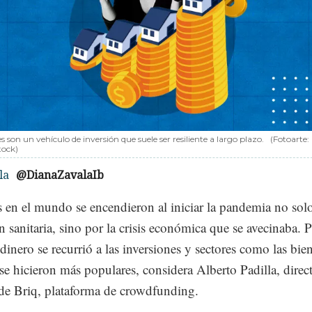
es son un vehículo de inversión que suele ser resiliente a largo plazo.
(Fotoarte:
tock)
la
@DianaZavalaIb
 en el mundo se encendieron al iniciar la pandemia no sol
n sanitaria, sino por la crisis económica que se avecinaba. P
 dinero se recurrió a las inversiones y sectores como las bie
 se hicieron más populares, considera Alberto Padilla, direc
 de Briq, plataforma de crowdfunding.