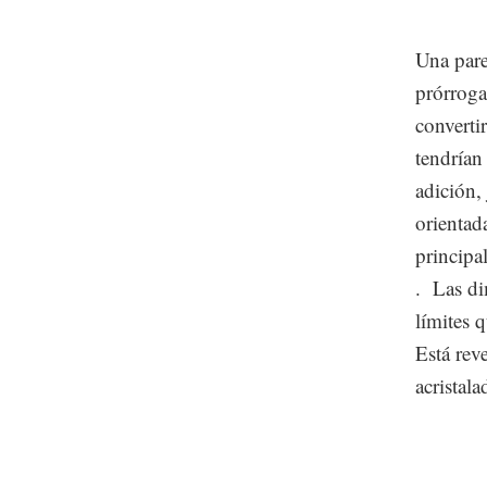
Una pare
prórroga
converti
tendrían
adición,
orientad
principa
. Las di
límites 
Está rev
acristal