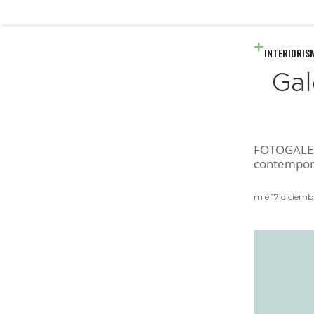
INTERIORIS
Gal
FOTOGALERÍ
contemporá
mié 17 diciem