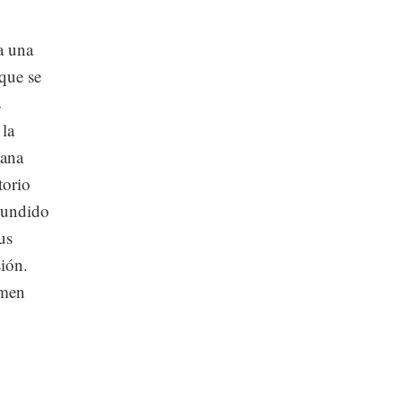
a una
que se
s
 la
tana
torio
 hundido
us
sión.
umen