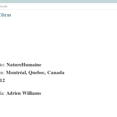
iculo
Obras
NatureHumaine
cto:
Montréal, Quebec, Canada
ón:
12
Adrien Williams
ía: