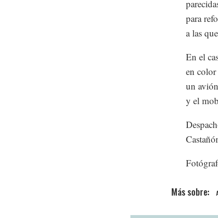
parecida
para refo
a las que
En el ca
en color
un avión
y el mob
Despacho
Castañó
Fotógraf