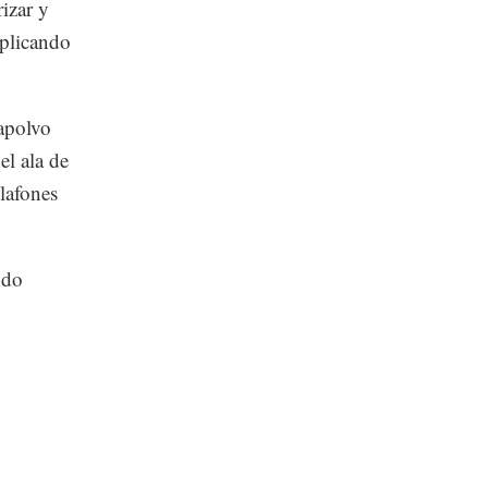
rizar y
eplicando
dapolvo
el ala de
lafones
ndo