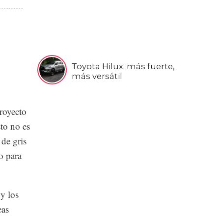
Toyota Hilux: más fuerte,
más versátil
proyecto
to no es
 de gris
o para
 y los
eas