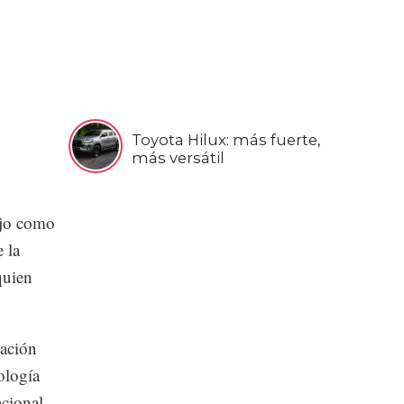
Toyota Hilux: más fuerte,
más versátil
ujo como
 la
quien
zación
ología
cional