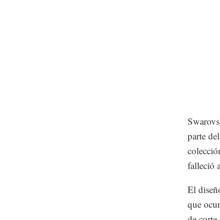
Swarovsk
parte de
colecció
falleció
El diseño
que ocur
de corte