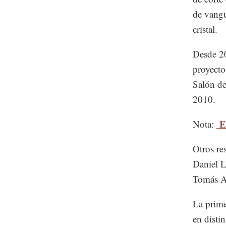
de vangu
cristal.
Desde 20
proyectos
Salón de
2010.
El
Nota:
Otros re
Daniel 
Tomás A
La prime
en disti