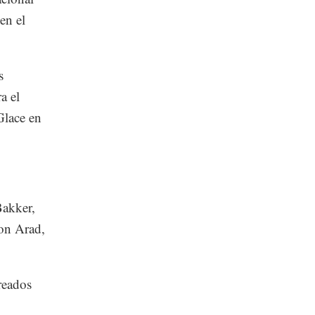
en el
s
a el
Glace en
Bakker,
on Arad,
reados