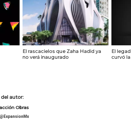
El rascacielos que Zaha Hadid ya
El legad
no verá inaugurado
curvó la
del autor:
acción Obras
@ExpansionMx