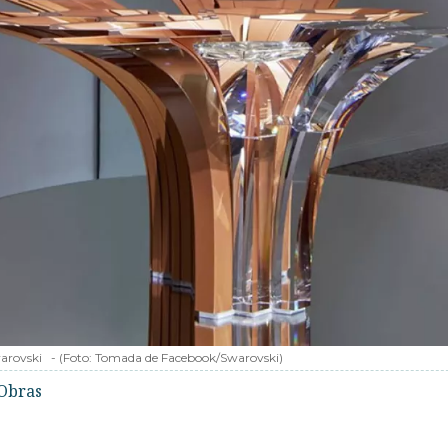
arovski
-
(Foto:
Tomada de Facebook/Swarovski
)
Obras