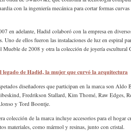
ardia con la ingeniería mecánica para cortar formas curvas 
07 en adelante, Hadid colaboró con la empresa en diverso
. Uno de ellos fueron las instalaciones de luz en espiral par
l Mueble de 2008 y otra la colección de joyería escultural 
 legado de Hadid, la mujer que curvó la arquitectura
spetados diseñadores que participan en la marca son Aldo 
Libeskind, Fredrikson Stallard, Kim Thomé, Raw Edges, R
lonso y Tord Boontje.
ra colección de la marca incluye accesorios para el hogar c
ntos materiales, como mármol y resinas, junto con cristal.