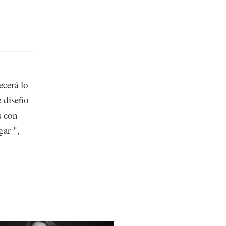
cerá lo
e diseño
s con
gar ",