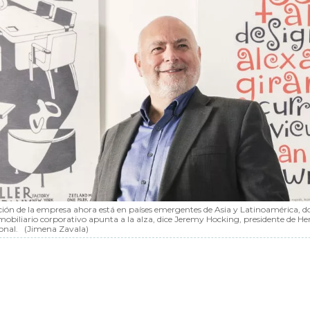
nción de la empresa ahora está en países emergentes de Asia y Latinoamérica, d
mobiliario corporativo apunta a la alza, dice Jeremy Hocking, presidente de 
onal.
(Jimena Zavala)