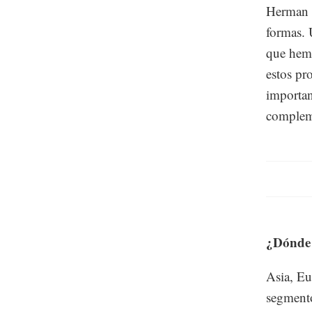
Herman M
formas. 
que hemo
estos pr
importan
compleme
¿Dónde 
Asia, Eu
segmento