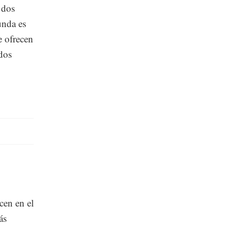
 dos
unda es
 ofrecen
dos
cen en el
ás