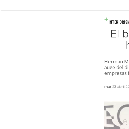
INTERIORIS
El 
Herman Mill
auge del di
empresas f
mar 23 abril 2