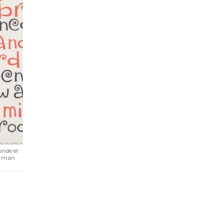
onde el
Herman