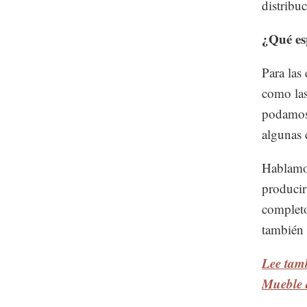
distribu
¿Qué es
Para las
como las
podamos 
algunas 
Hablamos
producir
completo
también 
Lee tamb
Mueble 