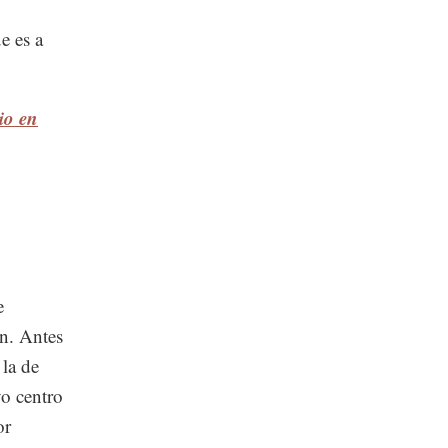
e es a
io en
e
en. Antes
 la de
o centro
or