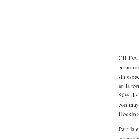
CIUDAD 
economía
sin espa
en la fo
60% de l
con mayo
Hocking,
Para la 
crecimie