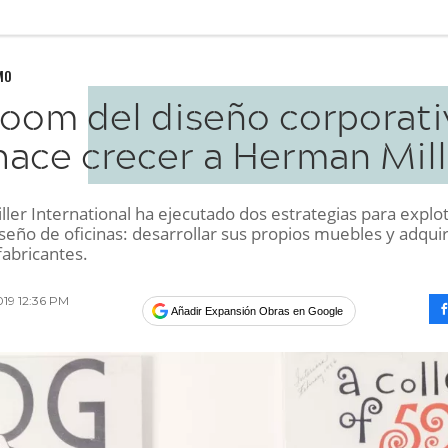
MO
boom del diseño corporati
hace crecer a Herman Mill
er International ha ejecutado dos estrategias para explot
seño de oficinas: desarrollar sus propios muebles y adquir
abricantes.
019 12:36 PM
Añadir Expansión Obras en Google