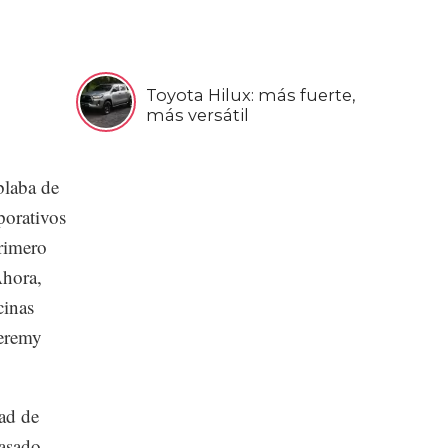
Toyota Hilux: más fuerte,
más versátil
laba de
porativos
primero
Ahora,
cinas
Jeremy
dad de
pasado