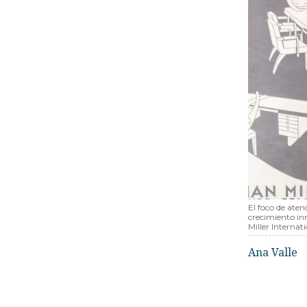
El foco de ate
crecimiento in
Miller Internati
Ana Valle