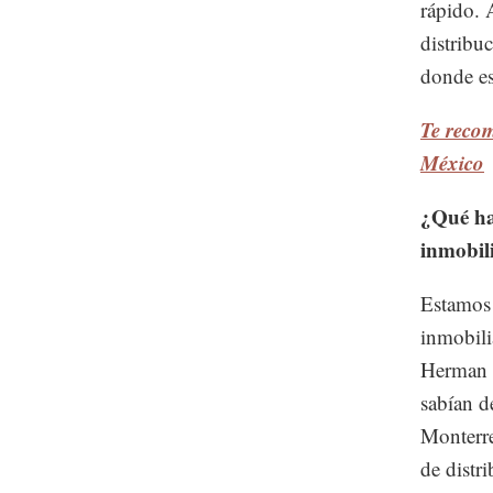
rápido. 
distribu
donde es
Te recom
México
¿Qué ha
inmobil
Estamos 
inmobili
Herman M
sabían d
Monterre
de distr