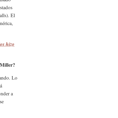
stados
ls). El
mérica,
os hizo
Miller?
iando. Lo
tá
onder a
se