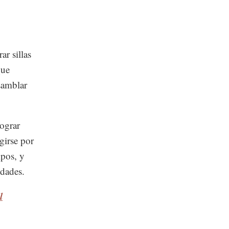
r sillas
que
samblar
lograr
girse por
mpos, y
idades.
l