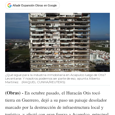
Facebook
Tweet
Añadir Expansión Obras en Google
¿Qué sigue para la industria inmobiliaria en Acapulco luego de Otis?
Levantarse. Y nosotros podemos ser parte de eso, apunta Alberto
Martínez.
(RAQUEL CUNHA/REUTERS)
(Obras) -
En octubre pasado, el Huracán Otis tocó
tierra en Guerrero, dejó a su paso un paisaje desolador
marcado por la destrucción de infraestructura local y
turística, y afectó con gran fuerza a Acapulco, principal