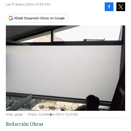
vie 17 enero 2014 01:33 PM
Facebook
Tweet
Añadir Expansión Obras en Google
mdv glass
-
(Foto:
Cortes�a MDV GLASS
)
Redacción Obras