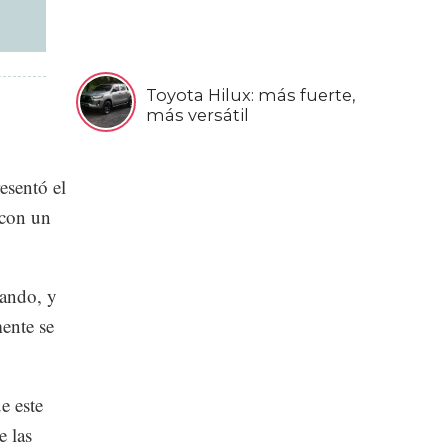
Toyota Hilux: más fuerte,
más versátil
esentó el
 con un
jando, y
mente se
e este
e las