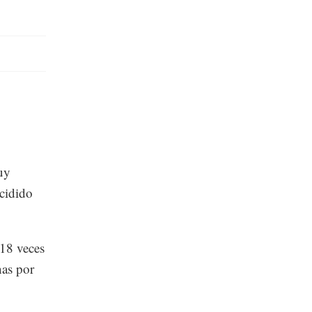
uy
ecidido
 18 veces
nas por