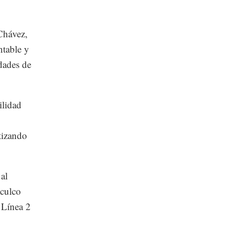
 Chávez,
ntable y
dades de
ilidad
ntizando
 al
Aculco
 Línea 2