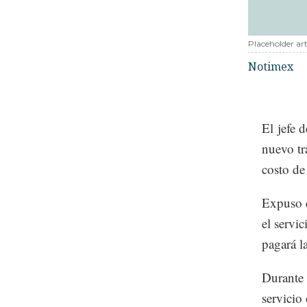
Placeholder art
Notimex
El jefe 
nuevo tr
costo de
Expuso q
el servi
pagará la
Durante 
servicio