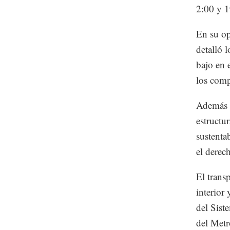
2:00 y 1
En su op
detalló 
bajo en 
los comp
Además c
estructu
sustenta
el derec
El trans
interior
del Sist
del Metr