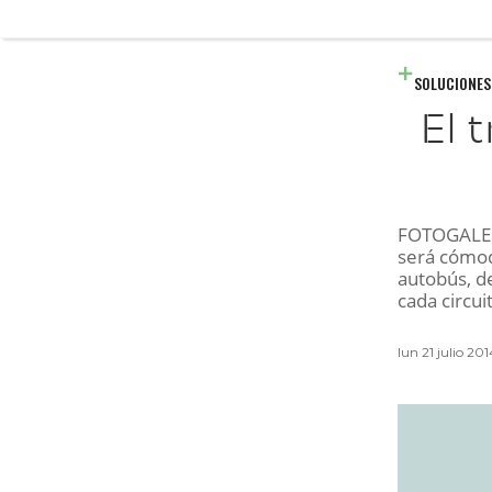
SOLUCIONES
El 
FOTOGALERÍ
será cómod
autobús, d
cada circui
lun 21 julio 20