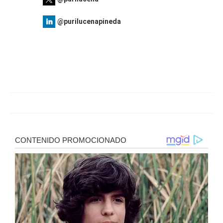
@purilucenapineda