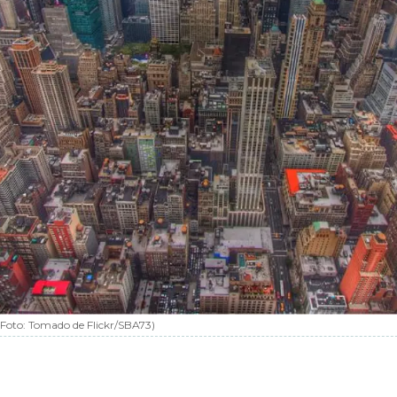
(Foto:
Tomado de Flickr/SBA73
)