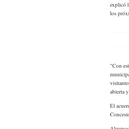
explicó 
los pró
"Con est
municipa
visitant
abierta y
El acuer
Concesio
Algunos 