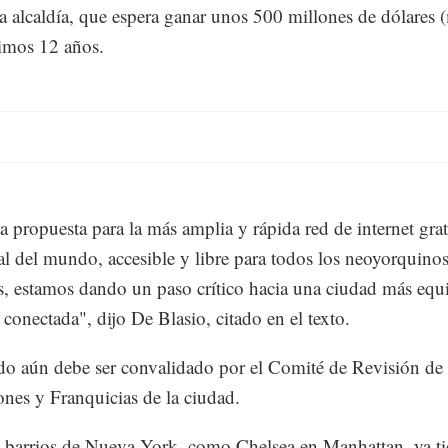
la alcaldía, que espera ganar unos 500 millones de dólares
ximos 12 años.
a propuesta para la más amplia y rápida red de internet grat
l del mundo, accesible y libre para todos los neoyorquino
es, estamos dando un paso crítico hacia una ciudad más equi
 conectada", dijo De Blasio, citado en el texto.
do aún debe ser convalidado por el Comité de Revisión de
nes y Franquicias de la ciudad.
barrios de Nueva York, como Chelsea en Manhattan, ya t