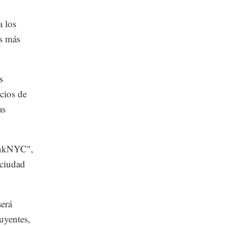
a los
es más
s
icios de
as
LinkNYC",
 ciudad
será
buyentes,