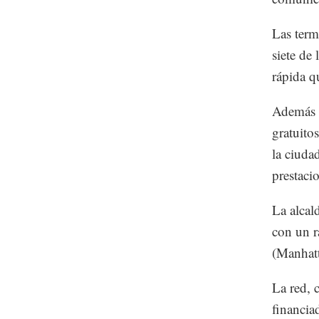
Las termi
siete de
rápida q
Además i
gratuito
la ciuda
prestaci
La alcal
con un r
(Manhatt
La red, 
financia