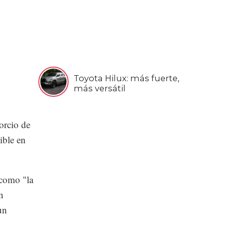
Toyota Hilux: más fuerte,
más versátil
orcio de
ible en
 como "la
n
un