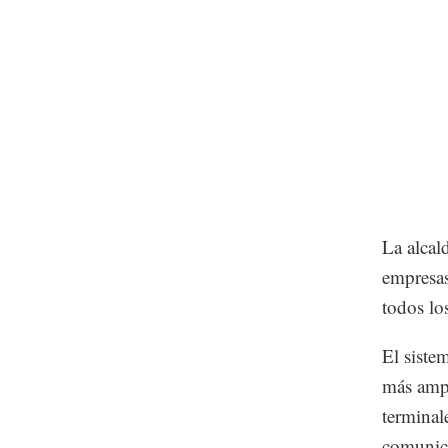
La alcal
empresas
todos los
El siste
más ampl
terminal
comunic