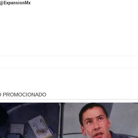
@ExpansionMx