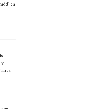
 (mdd) en
is
s y
tativa,
ienen