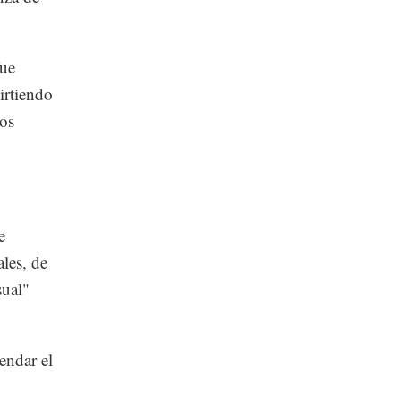
fue
irtiendo
jos
e
les, de
sual"
endar el