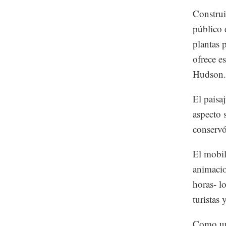
Construi
público 
plantas 
ofrece es
Hudson.
El paisa
aspecto 
conservó
El mobili
animacio
horas- l
turistas
Como un 