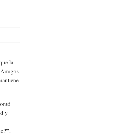
que la
e "Amigos
mantiene
contó
id y
o?'".