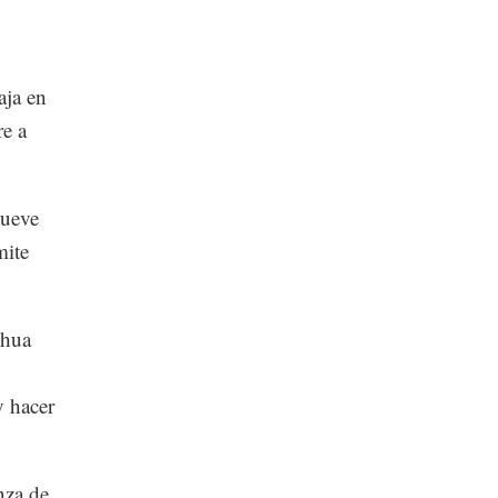
aja en
re a
nueve
mite
shua
y hacer
nza de