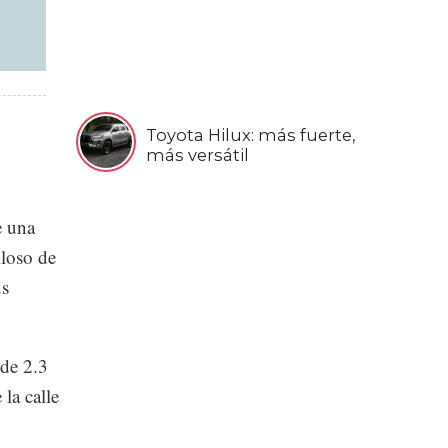
Toyota Hilux: más fuerte,
más versátil
e una
lloso de
us
 de 2.3
la calle