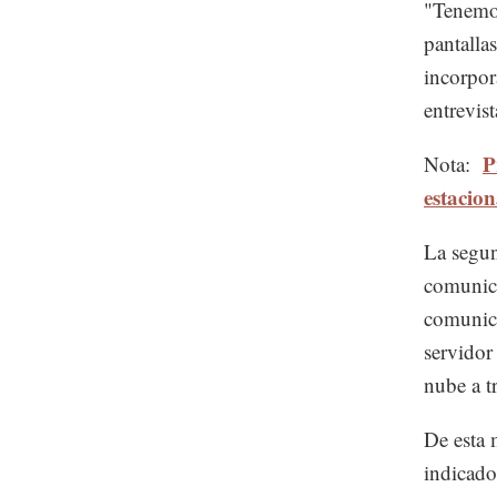
"Tenemo
pantalla
incorpor
entrevis
P
Nota:
estacio
La segun
comunica
comunica
servidor
nube a t
De esta 
indicado