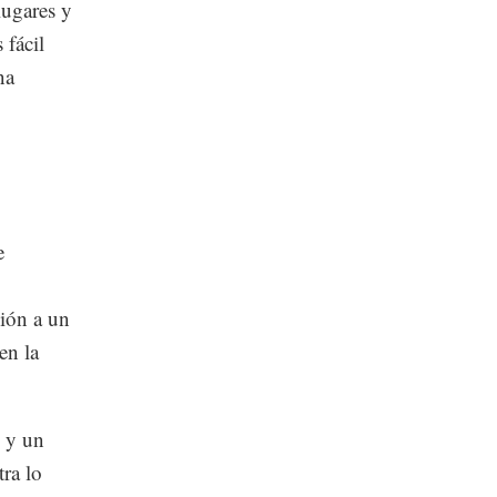
ugares y
 fácil
na
e
ción a un
en la
o y un
tra lo