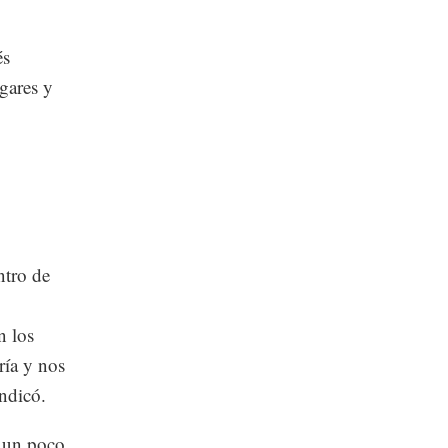
és
ugares y
ntro de
n los
ría y nos
ndicó.
s un poco