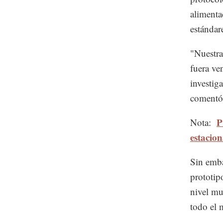
alimenta
estándar
"Nuestra
fuera ven
investig
comentó
P
Nota:
estacio
Sin emba
prototip
nivel mu
todo el 