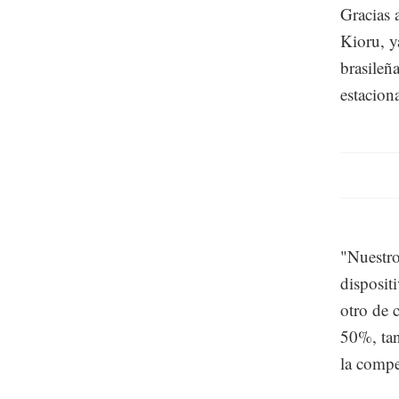
Gracias 
Kioru, y
brasileñ
estacion
"Nuestro
disposit
otro de 
50%, tan
la compe