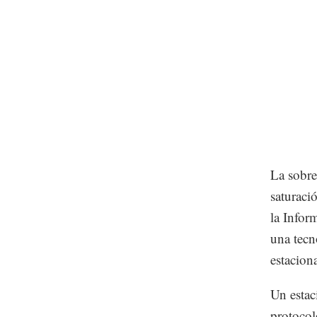
La sobre
saturaci
la Infor
una tecn
estacion
Un estac
protocol