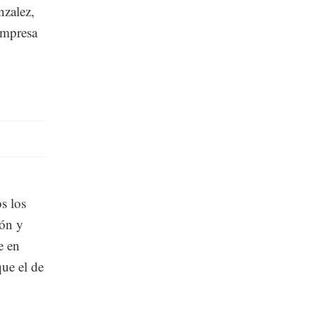
nzalez,
empresa
s los
ión y
e en
ue el de