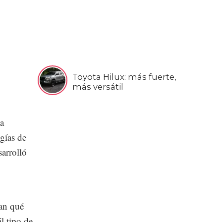
Toyota Hilux: más fuerte,
más versátil
la
ogías de
arrolló
an qué
l tipo de