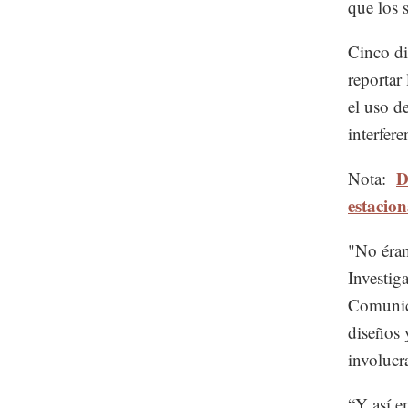
que los 
Cinco di
reportar
el uso d
interfer
D
Nota:
estacio
"No éram
Investig
Comunica
diseños 
involucr
“Y así e