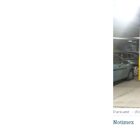
Parkuest
-
(F
Notimex