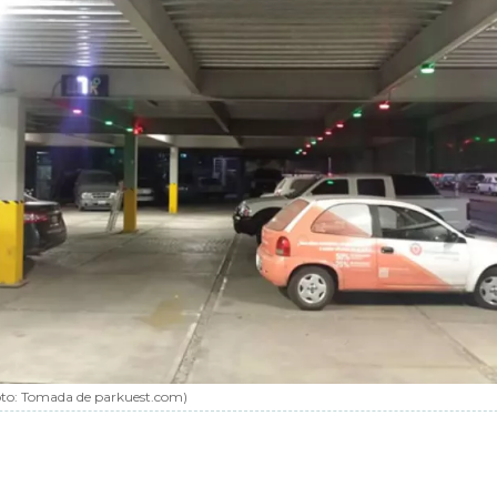
oto:
Tomada de parkuest.com
)