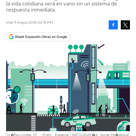
la vida cotidiana será en vano sin un sistema de
respuesta inmediata.
mié 11 mayo 2016 02:15 PM
Facebook
Tweet
Añadir Expansión Obras en Google
Gr�fico Urbes_01
-
(Foto:
: Especial / INFOGRAF�A: Jorge Pe�aloza
)