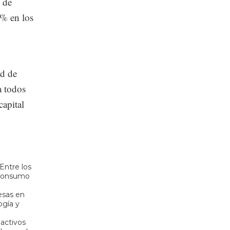
 de
0% en los
ad de
a todos
capital
Entre los
, consumo
esas en
ogía y
 activos