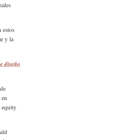
nales
 estos
r y la
e diseño
 de
 en
 equity
mdd