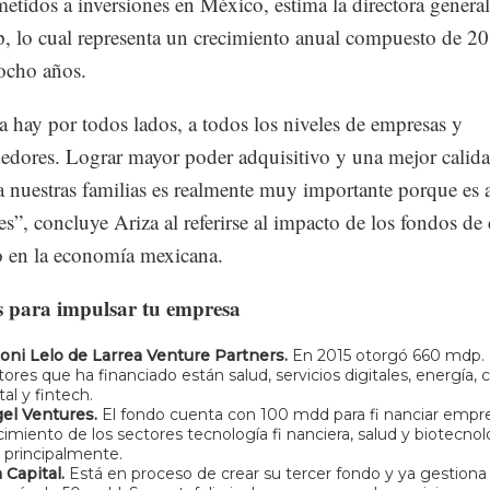
tidos a inversiones en México, estima la directora general
 lo cual representa un crecimiento anual compuesto de 2
ocho años.
 hay por todos lados, a todos los niveles de empresas y
dores. Lograr mayor poder adquisitivo y una mejor calid
a nuestras familias es realmente muy importante porque es 
es”, concluye Ariza al referirse al impacto de los fondos de 
o en la economía mexicana.
s para impulsar tu empresa
oni Lelo de Larrea Venture Partners.
En 2015 otorgó 660 mdp. 
tores que ha financiado están salud, servicios digitales, energía
tal y fintech.
el Ventures.
El fondo cuenta con 100 mdd para fi nanciar empr
cimiento de los sectores tecnología fi nanciera, salud y biotecnol
, principalmente.
a Capital.
Está en proceso de crear su tercer fondo y ya gestiona