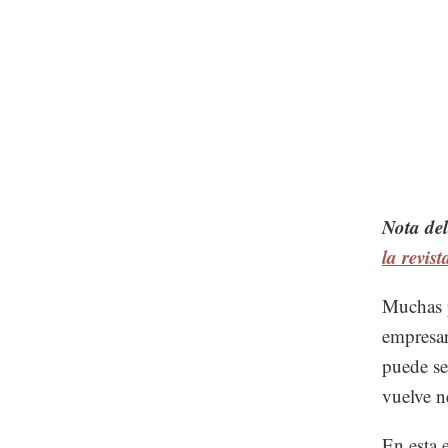
Nota del
la revis
Muchas p
empresar
puede se
vuelve n
En esta e