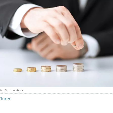
oto:
Shutterstock
)
Flores