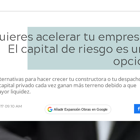
uieres acelerar tu empres
El capital de riesgo es 
opci
lternativas para hacer crecer tu constructora o tu despacho
capital privado cada vez ganan más terreno debido a que
yor liquidez.
017 09:10 AM
Añadir Expansión Obras en Google