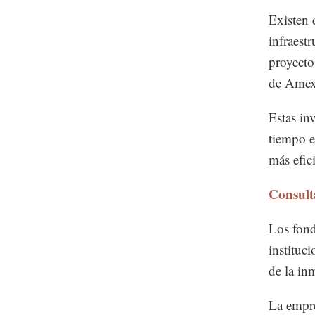
Existen 
infraest
proyecto
de Amex
Estas in
tiempo e
más efici
Consult
Los fond
instituc
de la in
La empre