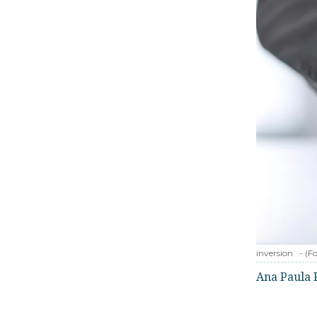
inversion
-
(F
Ana Paula 