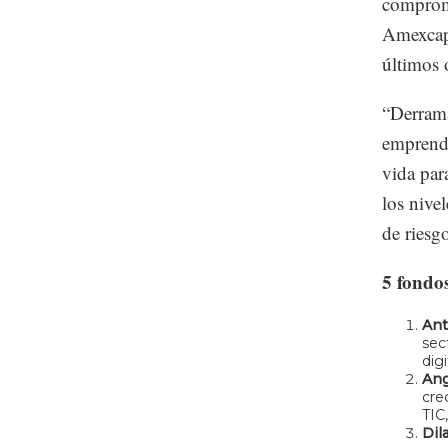
comprome
Amexcap,
últimos 
“Derrama
emprende
vida par
los nivel
de riesg
5 fondo
Ant
sec
digi
Ang
cre
TIC
Dil