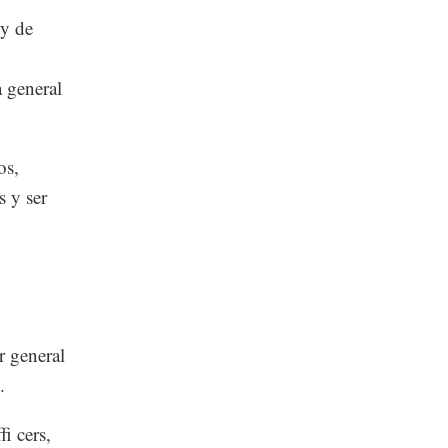
 y de
0
a general
os,
s y ser
r general
.
i cers,