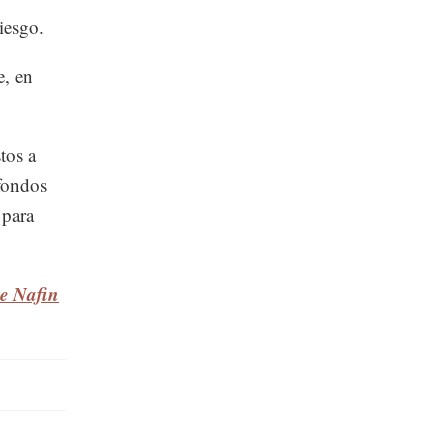
iesgo.
e, en
tos a
fondos
 para
de Nafin