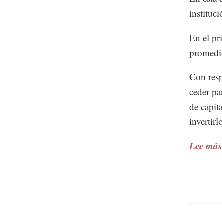
instituc
En el pr
promedio
Con resp
ceder pa
de capita
invertir
Lee más: