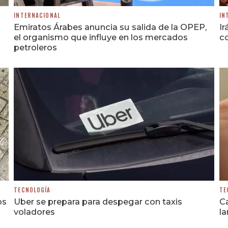
INTERNACIONAL
IN
Emiratos Árabes anuncia su salida de la OPEP,
Ir
el organismo que influye en los mercados
co
petroleros
TECNOLOGÍA
TE
os
Uber se prepara para despegar con taxis
Ca
voladores
la