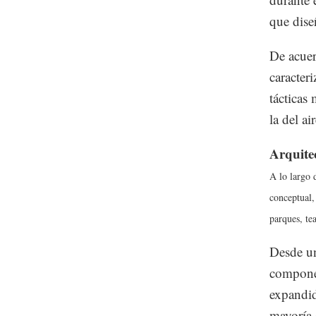
que dise
De acuer
caracter
tácticas 
la del ai
Arquite
A lo largo 
conceptual,
parques, tea
Desde un
componen
expandid
mayoría 