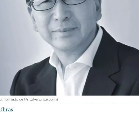
o:
Tomado de Pritzkerprize.com
)
Obras