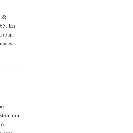
e &
965. En
 Urban
ciates
ue
structura
uó
a casa