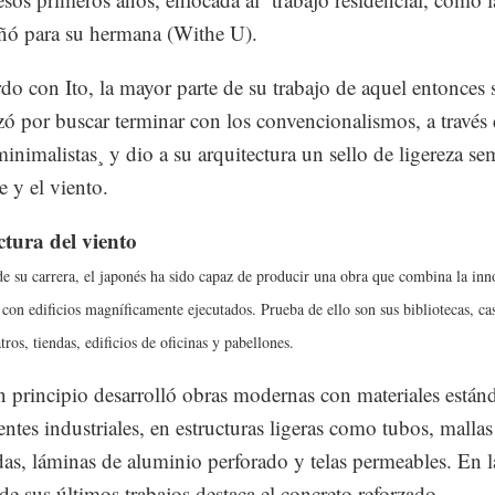
ñó para su hermana (Withe U).
do con Ito, la mayor parte de su trabajo de aquel entonces 
izó por buscar terminar con los convencionalismos, a través 
minimalistas¸ y dio a su arquitectura un sello de ligereza se
re y el viento.
ctura del viento
de su carrera, el japonés ha sido capaz de producir una obra que combina la in
 con edificios magníficamente ejecutados. Prueba de ello son sus bibliotecas, ca
tros, tiendas, edificios de oficinas y pabellones.
 principio desarrolló obras modernas con materiales están
tes industriales, en estructuras ligeras como tubos, mallas
as, láminas de aluminio perforado y telas permeables. En l
de sus últimos trabajos destaca el concreto reforzado.