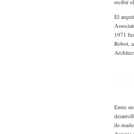
recibir e
El arqui
Associat
1971 fun
Robot, a
Architec
Entre su
desarrol
de mader
durante 