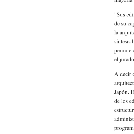
"Sus edi
de su ca
la arqui
síntesis
permite 
el jurado
A decir 
arquitec
Japón. E
de los e
estructu
administr
programa