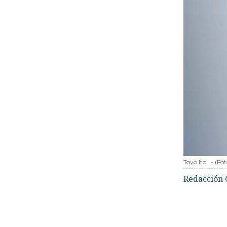
Toyo Ito
-
(Fot
Redacción 