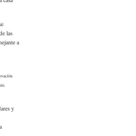
se
de las
mejante a
novación
sas,
dares y
a