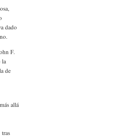
posa,
o
ya dado
rno.
John F.
 la
la de
más allá
 tras