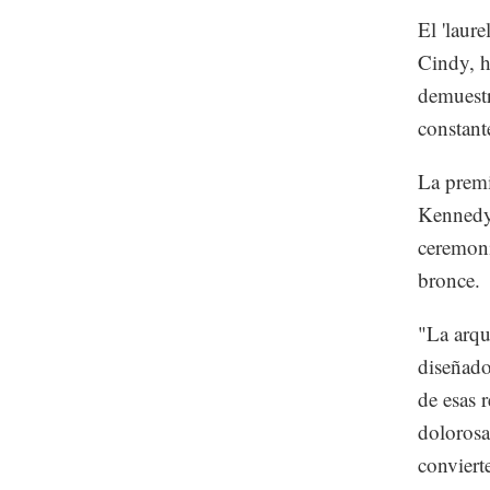
El 'laur
Cindy, h
demuestr
constant
La premi
Kennedy,
ceremoni
bronce.
"La arqui
diseñado
de esas 
dolorosa
convierte