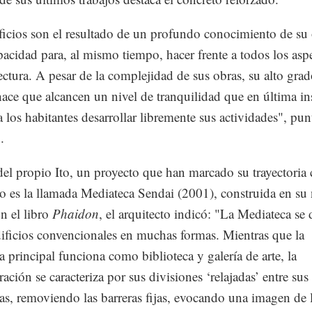
ficios son el resultado de un profundo conocimiento de su 
pacidad para, al mismo tiempo, hacer frente a todos los asp
tectura. A pesar de la complejidad de sus obras, su alto gra
 hace que alcancen un nivel de tranquilidad que en última in
a los habitantes desarrollar libremente sus actividades", pun
.
del propio Ito, un proyecto que han marcado su trayectori
to es la llamada Mediateca Sendai (2001), construida en su 
n el libro
Phaidon
, el arquitecto indicó: "La Mediateca se 
dificios convencionales en muchas formas. Mientras que la
ra principal funciona como biblioteca y galería de arte, la
ación se caracteriza por sus divisiones ‘relajadas’ entre sus
s, removiendo las barreras fijas, evocando una imagen de 