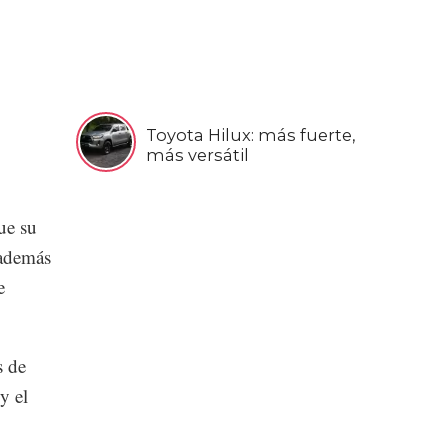
Toyota Hilux: más fuerte,
más versátil
ue su
 además
e
s de
y el