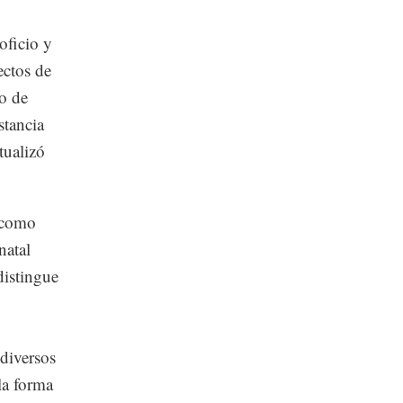
oficio y
ectos de
do de
stancia
tualizó
a como
natal
distingue
 diversos
la forma