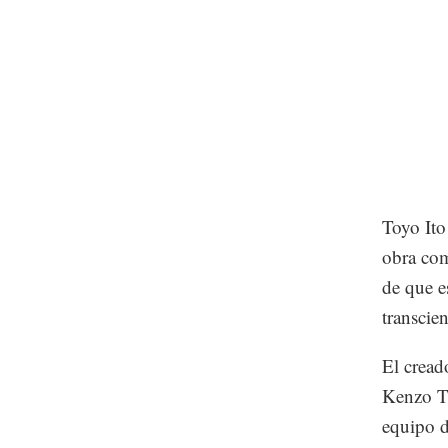
Toyo Ito
obra com
de que e
transcie
El cread
Kenzo T
equipo 