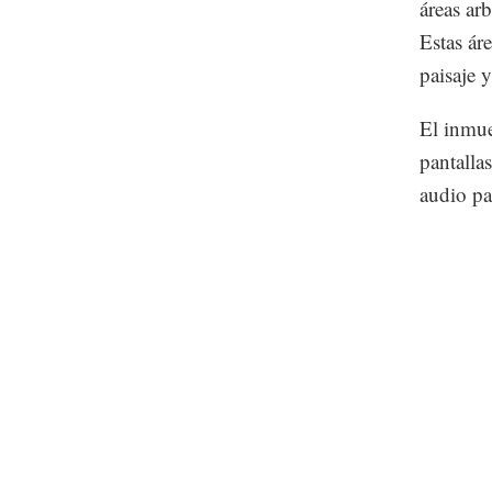
áreas ar
Estas áre
paisaje y
El inmue
pantalla
audio pa