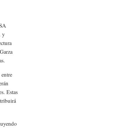
MSA
n y
ectura
 Garza
as.
 entre
serán
s. Estas
tribuirá
cluyendo