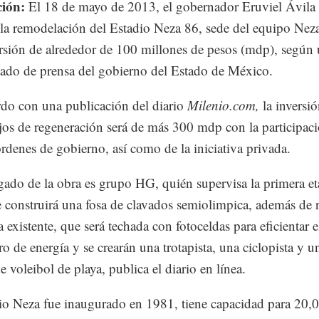
ción:
El 18 de mayo de 2013, el gobernador Eruviel Ávila 
la remodelación del Estadio Neza 86, sede del equipo Nez
rsión de alrededor de 100 millones de pesos (mdp), según
do de prensa del gobierno del Estado de México.
do con una publicación del diario
Milenio.com,
la inversi
ajos de regeneración será de más 300 mdp con la participac
 ordenes de gobierno, así como de la iniciativa privada.
gado de la obra es grupo HG, quién supervisa la primera e
 construirá una fosa de clavados semiolimpica, además de 
a existente, que será techada con fotoceldas para eficientar e
ro de energía y se crearán una trotapista, una ciclopista y u
e voleibol de playa, publica el diario en línea.
io Neza fue inaugurado en 1981, tiene capacidad para 20,