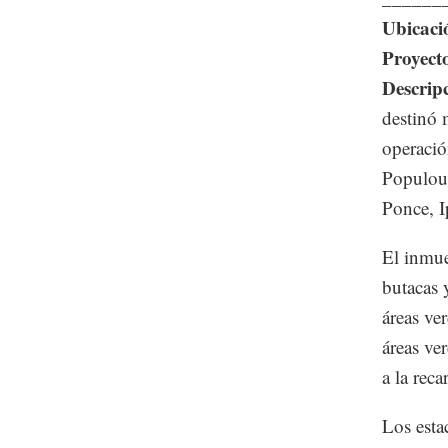
Ubicaci
Proyect
Descrip
destinó 
operació
Populous
Ponce, I
El inmue
butacas y
áreas ve
áreas ver
a la rec
Los esta