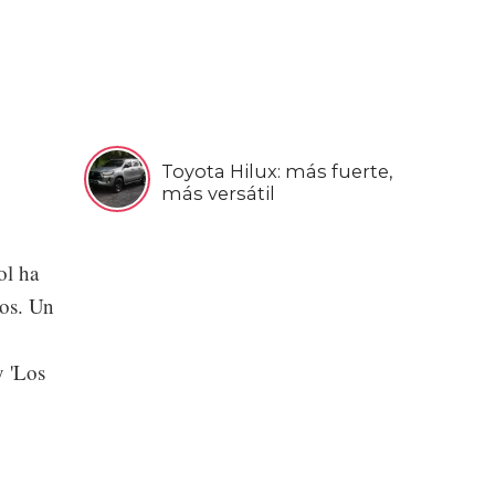
Toyota Hilux: más fuerte,
más versátil
ol ha
pos. Un
y 'Los