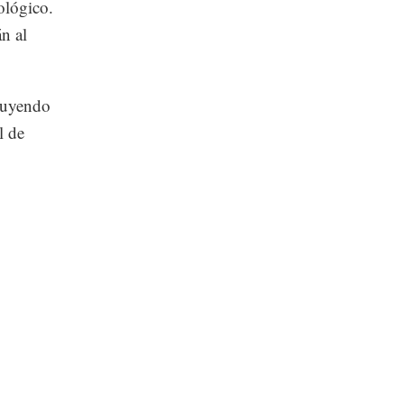
ológico.
án al
cluyendo
l de