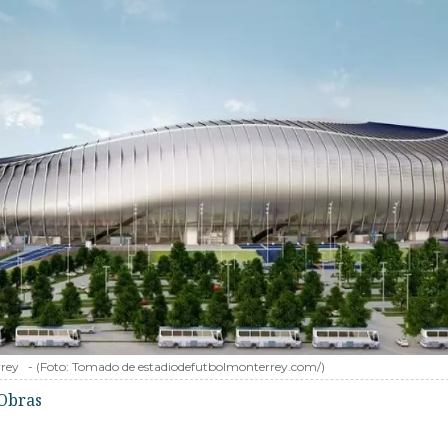
rrey
-
(Foto:
Tomado de estadiodefutbolmonterrey.com/
)
Obras