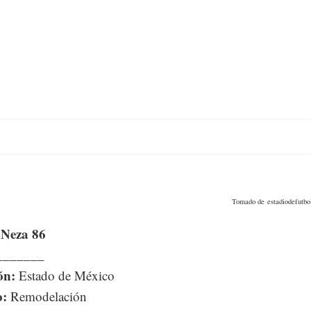
Tomado de estadiodefutbo
 Neza 86
_______
ón:
Estado de México
o:
Remodelación