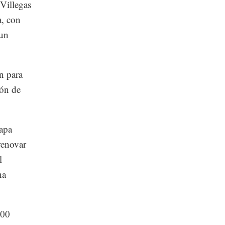
Villegas
a, con
 un
ón para
ión de
tapa
renovar
l
na
000