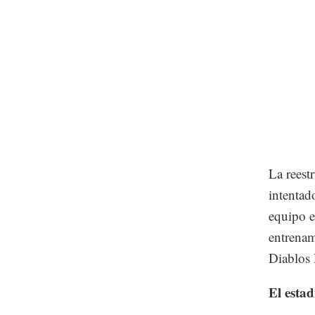
La reest
intentad
equipo e
entrenam
Diablos 
El estad
______