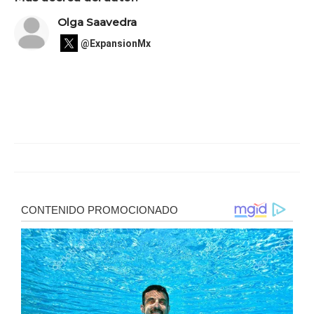
Olga Saavedra
@ExpansionMx