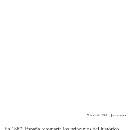
Tomada de: Flickr / josemazcona
En 1887, España retomaría los principios del histórico