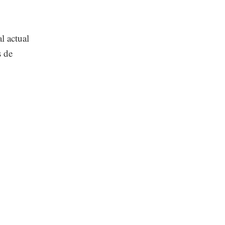
l actual
s de