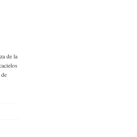
za de la
cacielos
 de