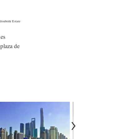
subishi Estate
nes
 plaza de