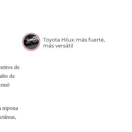
Toyota Hilux: más fuerte,
más versátil
metros de
alto de
firmó
a nipona
ctáreas,