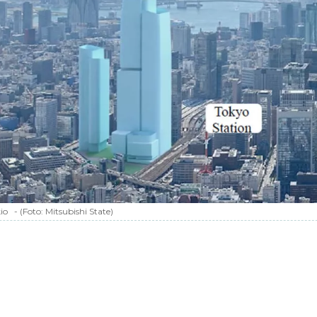
io
-
(Foto:
Mitsubishi State
)