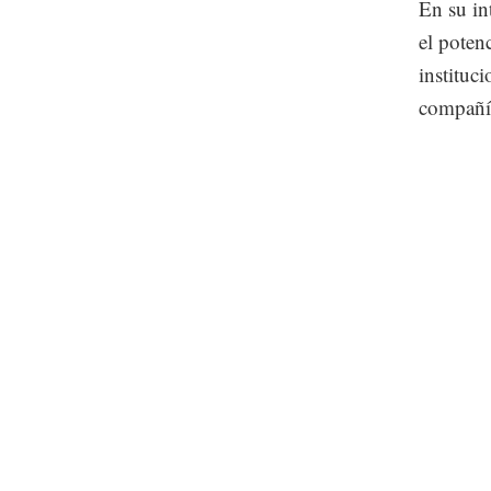
En su in
el poten
instituc
compañí