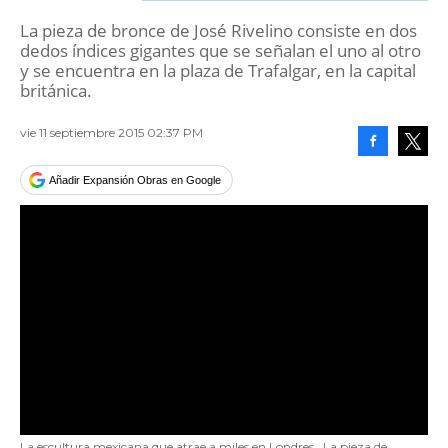
La pieza de bronce de José Rivelino consiste en dos
dedos índices gigantes que se señalan el uno al otro
y se encuentra en la plaza de Trafalgar, en la capital
británica.
vie 11 septiembre 2015 02:37 PM
Facebook
Tweet
Añadir Expansión Obras en Google
La escultura mexicana que atrae a miles en Londres
La pieza de