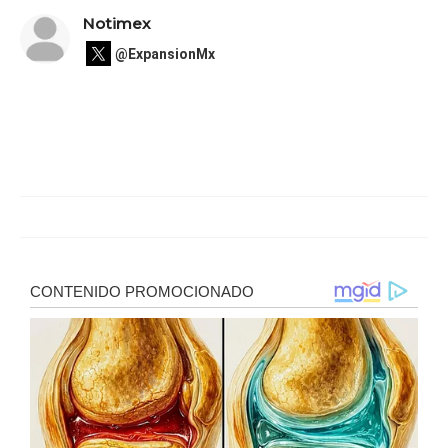
Notimex
@ExpansionMx