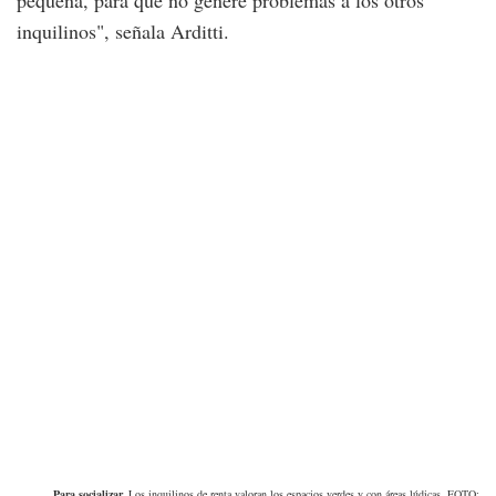
pequeña, para que no genere problemas a los otros
inquilinos", señala Arditti.
Para socializar.
Los inquilinos de renta valoran los espacios verdes y con áreas lúdicas. FOTO: